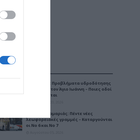
ΔΗΜΟΦΙΛΕΣΤΕΡΑ
Καλαμαριά: Προβλήματα υδροδότησης
την Τρίτη στον Άγιο Ιωάννη – Ποιες οδοί
επηρεάζονται
Αυγούστου 03, 2026
Μετρό Καλαμαριάς: Πέντε νέες
λεωφορειακές γραμμές – Καταργούνται
οι Νο 6 και Νο 7
Αυγούστου 05, 2026