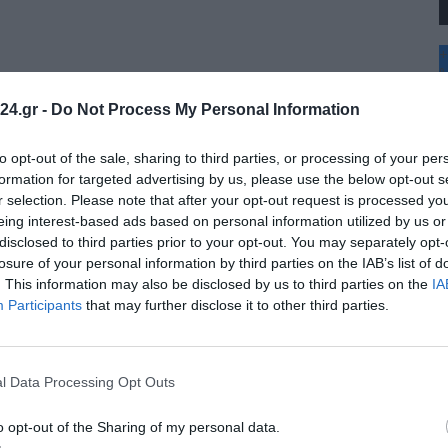
+
°
C
24.gr -
Do Not Process My Personal Information
+
+
Θ
to opt-out of the sale, sharing to third parties, or processing of your per
Σ
formation for targeted advertising by us, please use the below opt-out s
Κ
r selection. Please note that after your opt-out request is processed y
Δ
eing interest-based ads based on personal information utilized by us or
Τ
disclosed to third parties prior to your opt-out. You may separately opt-
Τ
Π
losure of your personal information by third parties on the IAB’s list of
Π
. This information may also be disclosed by us to third parties on the
IA
Π
Participants
that may further disclose it to other third parties.
l Data Processing Opt Outs
o opt-out of the Sharing of my personal data.