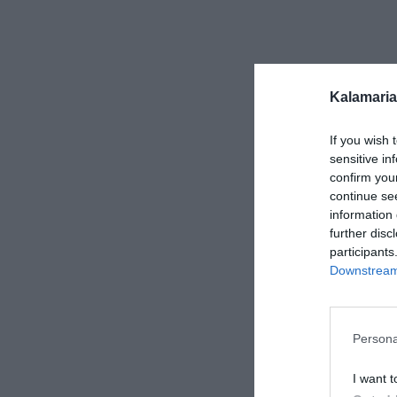
Kalamaria
If you wish 
sensitive in
confirm you
continue se
information 
further disc
participants
Downstream 
Persona
I want t