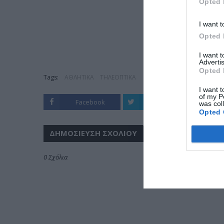
Opted 
I want t
Opted 
I want 
Advertis
Opted 
Tags:
ΑΘΛΗΤΙΚΑ
ΤΗΛΕΟΠΤΙΚΑ
I want t
of my P
Facebook
Twitter
was col
Opted 
ΔΗΜΟΣΊΕΥΣΗ ΣΧΟΛΊΟΥ
0 Σχόλια