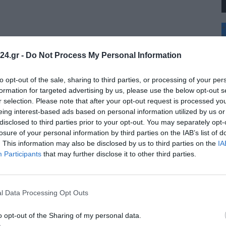
+
°
C
24.gr -
Do Not Process My Personal Information
+
+
Θ
to opt-out of the sale, sharing to third parties, or processing of your per
Κ
formation for targeted advertising by us, please use the below opt-out s
Δ
r selection. Please note that after your opt-out request is processed y
Τ
eing interest-based ads based on personal information utilized by us or
Τ
disclosed to third parties prior to your opt-out. You may separately opt-
Π
Π
losure of your personal information by third parties on the IAB’s list of
Σ
. This information may also be disclosed by us to third parties on the
IA
Π
Participants
that may further disclose it to other third parties.
l Data Processing Opt Outs
o opt-out of the Sharing of my personal data.