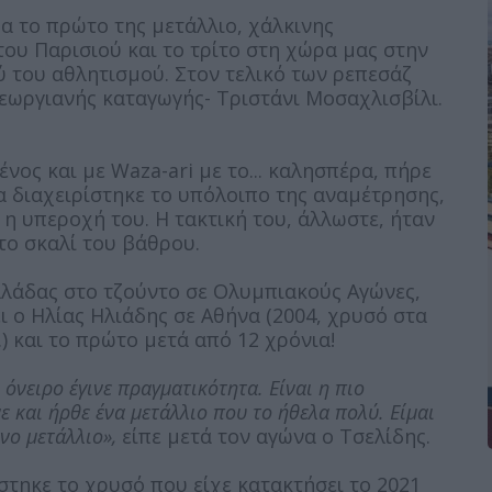
α το πρώτο της μετάλλιο, χάλκινης
ου Παρισιού και το τρίτο στη χώρα μας στην
ύ του αθλητισμού. Στον τελικό των ρεπεσάζ
-Γεωργιανής καταγωγής- Τριστάνι Μοσαχλισβίλι.
ος και με Waza-ari με το... καλησπέρα, πήρε
ία διαχειρίστηκε το υπόλοιπο της αναμέτρησης,
η υπεροχή του. Η τακτική του, άλλωστε, ήταν
το σκαλί του βάθρου.
Ελλάδας στο τζούντο σε Ολυμπιακούς Αγώνες,
ι ο Ηλίας Ηλιάδης σε Αθήνα (2004, χρυσό στα
κ.) και το πρώτο μετά από 12 χρόνια!
όνειρο έγινε πραγματικότητα. Είναι η πιο
νε και ήρθε ένα μετάλλιο που το ήθελα πολύ. Είμαι
νο μετάλλιο»,
είπε μετά τον αγώνα ο Τσελίδης.
τηκε το χρυσό που είχε κατακτήσει το 2021