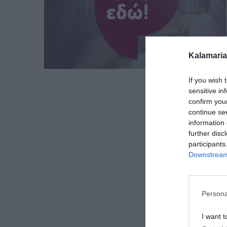
Kalamaria
If you wish 
sensitive in
confirm you
continue se
information 
further disc
participants
Downstream 
Persona
I want t