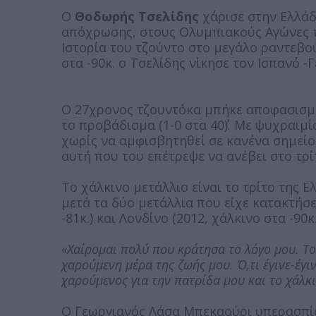
Ο
Θοδωρής Τσελίδης
χάρισε στην Ελλάδ
απόχρωσης, στους Ολυμπιακούς Αγώνες τ
Ιστορία του τζούντο στο μεγάλο ραντεβο
στα -90κ. ο Τσελίδης νίκησε τον Ισπανό 
O 27χρονος τζουντόκα μπήκε αποφασισμέν
το προβάδισμα (1-0 στα 40΄΄). Με ψυχραιμ
χωρίς να αμφισβητηθεί σε κανένα σημείο 
αυτή που του επέτρεψε να ανέβει στο τρί
Το χάλκινο μετάλλιο είναι το τρίτο της 
μετά τα δύο μετάλλια που είχε κατακτήσε
-81κ.) και Λονδίνο (2012, χάλκινο στα -90
«Χαίρομαι πολύ που κράτησα το λόγο μου. Το 
χαρούμενη μέρα της ζωής μου. Ό,τι έγινε-έγι
χαρούμενος για την πατρίδα μου και το χάλκι
Ο Γεωργιανός Λάσα Μπεκαούρι υπερασπίσ