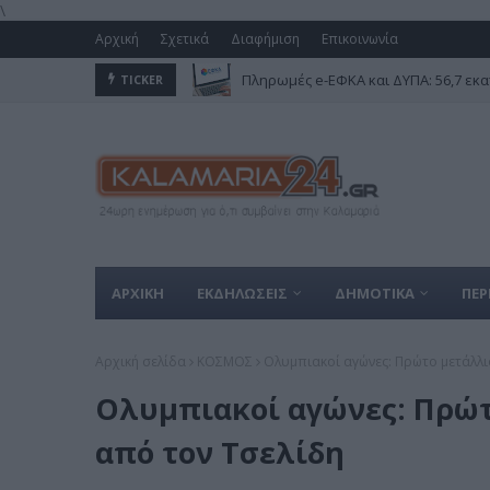
\
Αρχική
Σχετικά
Διαφήμιση
Επικοινωνία
Πληρωμές e-ΕΦΚΑ και ΔΥΠΑ: 56,7 εκα
TICKER
ΑΡΧΙΚΗ
ΕΚΔΗΛΩΣΕΙΣ
ΔΗΜΟΤΙΚΑ
ΠΕΡ
Αρχική σελίδα
ΚΟΣΜΟΣ
Ολυμπιακοί αγώνες: Πρώτο μετάλλιο
Ολυμπιακοί αγώνες: Πρώτ
από τον Τσελίδη