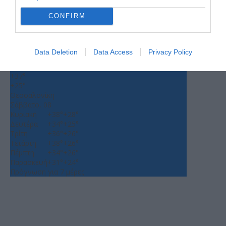
CONFIRM
Ο ΚΑΙΡΟΣ
+
36
Data Deletion
Data Access
Privacy Policy
°
C
+
37°
+
25°
Θεσσαλονίκη
Σάββατο, 08
Κυριακή
+
38°
+
28°
Δευτέρα
+
34°
+
25°
Τρίτη
+
36°
+
26°
Τετάρτη
+
38°
+
26°
Πέμπτη
+
34°
+
26°
Παρασκευή
+
31°
+
24°
Πρόγνωση για 7 μέρες