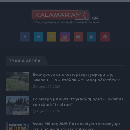
ΤΥΧΑΊΑ ΆΡΘΡΑ:
Έναν χρόνο αποκλεισμένη η γέφυρα της
Κνωσού – Το «μπαλάκι» των αρμοδιοτήτων
August 07, 2026
Το Μετρό μπαίνει στην Καλαμαριά – Ξεκίνησε
το τελικό “trial run”
August 07, 2026
Άγιος Μάμας 2026: Πότε ανοίγει το πανηγύρι –
Ετοιμάζονται 20 νέες ταβέρνες