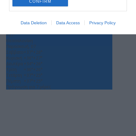
CONFIRM
+
31
°
Data Deletion
Data Access
Privacy Policy
C
+
34°
+
27°
Θεσσαλονίκη
Παρασκευή, 07
Σάββατο
+
37°
+
28°
Κυριακή
+
36°
+
27°
Δευτέρα
+
34°
+
26°
Τρίτη
+
36°
+
26°
Τετάρτη
+
37°
+
25°
Πέμπτη
+
37°
+
25°
Πρόγνωση για 7 μέρες