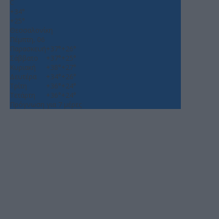
C
+
34°
+
25°
Θεσσαλονίκη
Πέμπτη, 06
Παρασκευή
+
37°
+
26°
Σάββατο
+
37°
+
25°
Κυριακή
+
38°
+
27°
Δευτέρα
+
34°
+
26°
Τρίτη
+
36°
+
24°
Τετάρτη
+
36°
+
24°
Πρόγνωση για 7 μέρες