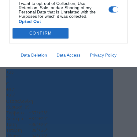
I want to opt-out of Collection, Use,
Retention, Sale, and/or Sharing of my
Personal Data that Is Unrelated with the
Purposes for which it was collected.
Opted Out
CONFIRM
Data Deletion
Data Access
Privacy Policy
Ο ΚΑΙΡΟΣ
+
36
°
C
+
37°
+
25°
Θεσσαλονίκη
Κυριακή, 09
Σάββατο
+
37°
+
25°
Δευτέρα
+
34°
+
25°
Τρίτη
+
36°
+
26°
Τετάρτη
+
38°
+
26°
Πέμπτη
+
34°
+
26°