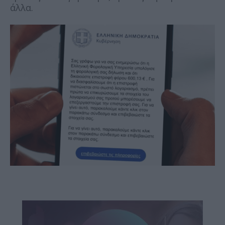
άλλα.