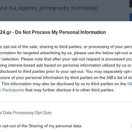
 για τις άμεσες μεταφορές πίστωσης
+
°
 φθινόπωρο του 2025
για όλους τους
C
24.gr -
Do Not Process My Personal Information
εμπορικές όσο και για τις κεντρικές τράπεζες.
+
+
Θ
πειδή εξισώνεται με τη χρέωση του
to opt-out of the sale, sharing to third parties, or processing of your per
Π
οι τράπεζες προς τους πελάτες τους. Αυτό
formation for targeted advertising by us, please use the below opt-out s
Σ
τα άμεσα εμβάσματα θα έχουν μικρότερη
r selection. Please note that after your opt-out request is processed y
Κ
που είναι το σημερινό κόστος. Περαιτέρω το
eing interest-based ads based on personal information utilized by us or
Δ
disclosed to third parties prior to your opt-out. You may separately opt-
νεται με το κόστος των εγχώριων
Τ
Τ
losure of your personal information by third parties on the IAB’s list of
Π
. This information may also be disclosed by us to third parties on the
IA
Π
Participants
that may further disclose it to other third parties.
πειδή οι τράπεζες θα πρέπει να εισάγουν
ς ΙΒΑΝ και ονόματος δικαιούχου ώστε ο
 τυχόν λάθος στον αποδέκτη της πληρωμής.
l Data Processing Opt Outs
ται επειδή οι τράπεζες θα εφαρμόσουν μια
ονται απάτες / να επιβάλλονται κυρώσεις που
o opt-out of the Sharing of my personal data.
όρριψη σημαντικού ποσοστού εμβασμάτων.