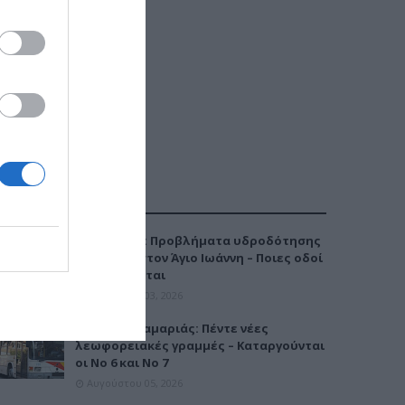
ΔΗΜΟΦΙΛΕΣΤΕΡΑ
Καλαμαριά: Προβλήματα υδροδότησης
την Τρίτη στον Άγιο Ιωάννη – Ποιες οδοί
επηρεάζονται
Αυγούστου 03, 2026
Μετρό Καλαμαριάς: Πέντε νέες
λεωφορειακές γραμμές – Καταργούνται
οι Νο 6 και Νο 7
Αυγούστου 05, 2026