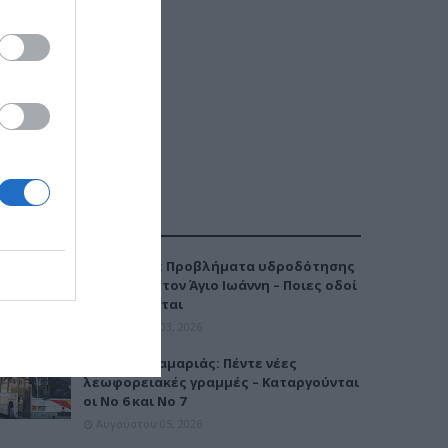
ΔΗΜΟΦΙΛΕΣΤΕΡΑ
Καλαμαριά: Προβλήματα υδροδότησης
την Τρίτη στον Άγιο Ιωάννη – Ποιες οδοί
επηρεάζονται
Αυγούστου 03, 2026
Μετρό Καλαμαριάς: Πέντε νέες
λεωφορειακές γραμμές – Καταργούνται
οι Νο 6 και Νο 7
Αυγούστου 05, 2026