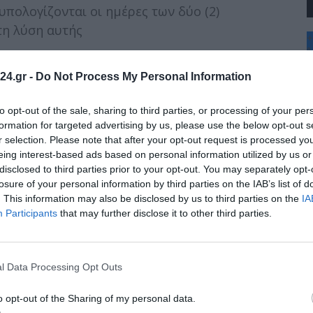
υπολογίζονται οι ημέρες των δύο (2)
τη λύση αυτής
+
°
C
24.gr -
Do Not Process My Personal Information
+
+
ασχοληθεί σε επιχειρήσεις που
Θ
ενες σαιζόν:
to opt-out of the sale, sharing to third parties, or processing of your per
Σ
formation for targeted advertising by us, please use the below opt-out s
Κ
r selection. Please note that after your opt-out request is processed y
Δ
ίας σε επιχειρήσεις που λειτουργούν εποχικά
eing interest-based ads based on personal information utilized by us or
Τ
ς κατά το τελευταίο 12μηνο πριν από τη λήξη ή
disclosed to third parties prior to your opt-out. You may separately opt-
Τ
Π
losure of your personal information by third parties on the IAB’s list of
Π
. This information may also be disclosed by us to third parties on the
IA
Π
Participants
that may further disclose it to other third parties.
l Data Processing Opt Outs
o opt-out of the Sharing of my personal data.