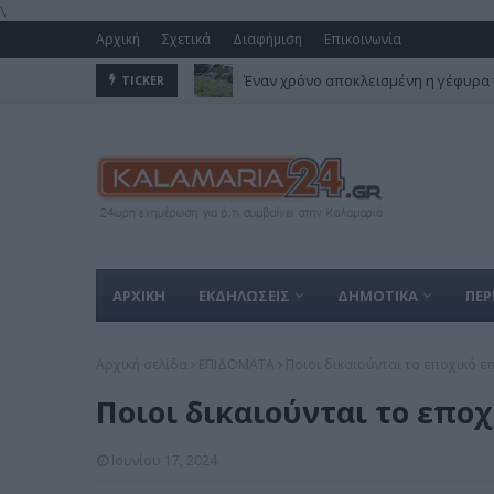
\
Αρχική
Σχετικά
Διαφήμιση
Επικοινωνία
Έναν χρόνο αποκλεισμένη η γέφυρα 
TICKER
ΑΡΧΙΚΗ
ΕΚΔΗΛΩΣΕΙΣ
ΔΗΜΟΤΙΚΑ
ΠΕΡ
Αρχική σελίδα
ΕΠΙΔΟΜΑΤΑ
Ποιοι δικαιούνται το εποχικό ε
Ποιοι δικαιούνται το επο
Ιουνίου 17, 2024