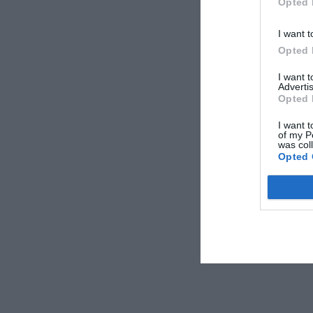
Opted 
I want t
Opted 
I want 
Advertis
Opted 
I want t
of my P
was col
Opted 