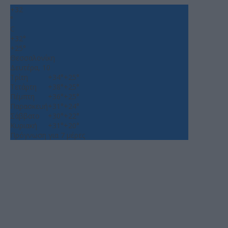
+
32
°
C
+
32°
+
25°
Θεσσαλονίκη
Δευτέρα, 10
Τρίτη
+
34°
+
25°
Τετάρτη
+
38°
+
25°
Πέμπτη
+
36°
+
25°
Παρασκευή
+
31°
+
24°
Σάββατο
+
30°
+
22°
Κυριακή
+
31°
+
20°
Πρόγνωση για 7 μέρες