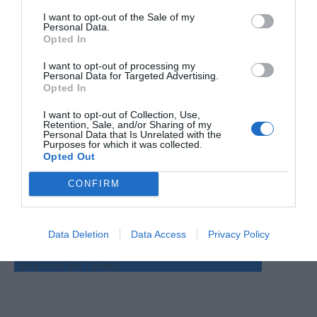
I want to opt-out of the Sale of my
Personal Data.
Opted In
Ο ΚΑΙΡΟΣ
I want to opt-out of processing my
Personal Data for Targeted Advertising.
Opted In
+
36
°
I want to opt-out of Collection, Use,
C
Retention, Sale, and/or Sharing of my
+
37°
Personal Data that Is Unrelated with the
+
25°
Purposes for which it was collected.
Opted Out
Θεσσαλονίκη
Σάββατο, 08
Κυριακή
+
38°
+
28°
CONFIRM
Δευτέρα
+
34°
+
25°
Τρίτη
+
36°
+
26°
Τετάρτη
+
38°
+
26°
Data Deletion
Data Access
Privacy Policy
Πέμπτη
+
34°
+
26°
Παρασκευή
+
31°
+
24°
Πρόγνωση για 7 μέρες