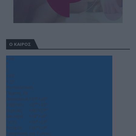
Ο ΚΑΙΡΟΣ
+
34
°
C
+
34°
+
25°
Θεσσαλονίκη
Πέμπτη, 06
Παρασκευή
+
37°
+
26°
Σάββατο
+
37°
+
25°
Κυριακή
+
38°
+
27°
Δευτέρα
+
34°
+
26°
Τρίτη
+
36°
+
24°
Τετάρτη
+
36°
+
24°
Πρόγνωση για 7 μέρες