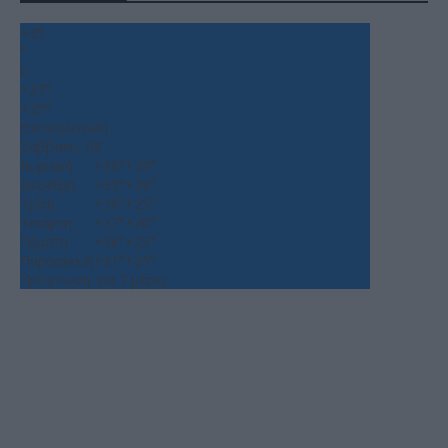
+
35
°
C
+
37°
+
25°
Θεσσαλονίκη
Σάββατο, 08
Κυριακή
+
36°
+
28°
Δευτέρα
+
35°
+
26°
Τρίτη
+
36°
+
25°
Τετάρτη
+
37°
+
26°
Πέμπτη
+
36°
+
25°
Παρασκευή
+
31°
+
25°
Πρόγνωση για 7 μέρες