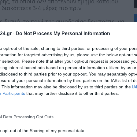
ής, τα οποία δεν αποτελούν τμήμα κάποιου
 διακόπτετε 3-4 μέρες πιο πριν
+
ειδισμό, το πρωί της αιμοδοσίας δεν πρέπει να
°
ετε αφού αιμοδοτήσετε
C
24.gr -
Do Not Process My Personal Information
+
+
ιστον ένα εικοσιτετράωρο από την κατανάλωση
Θ
to opt-out of the sale, sharing to third parties, or processing of your per
Κ
formation for targeted advertising by us, please use the below opt-out s
Δ
ύμενο βράδυ
r selection. Please note that after your opt-out request is processed y
Τ
eing interest-based ads based on personal information utilized by us or
Τ
disclosed to third parties prior to your opt-out. You may separately opt-
σκηση πριν την αιμοδοσία
Π
Π
losure of your personal information by third parties on the IAB’s list of
Σ
. This information may also be disclosed by us to third parties on the
IA
λλά υγρά, τόσο πριν όσο και μετά την
Π
Participants
that may further disclose it to other third parties.
πει να αιμοδοτούμε
l Data Processing Opt Outs
ς Αιμοδοσίας του νοσοκομείου «Άγιος
o opt-out of the Sharing of my personal data.