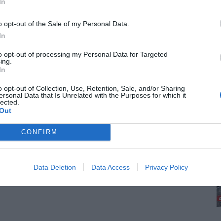
In
άποια αλλεργία σε έξαρση, πάσχουν από κάποιο
o opt-out of the Sale of my Personal Data.
imoto, Crohn κτλ) και οι γυναίκες κατά τη
In
to opt-out of processing my Personal Data for Targeted
ing.
ς έξι (6) μήνες βελονισμό, μικροεπεμβάσεις,
In
o opt-out of Collection, Use, Retention, Sale, and/or Sharing
ικά νοσήματα τους τελευταίους 6 μήνες
ersonal Data that Is Unrelated with the Purposes for which it
lected.
Out
αση από λοίμωξη
CONFIRM
κή επέμβαση
οδοσία παρευρίσκεται γιατρός που έχει την
Data Deletion
Data Access
Privacy Policy
ίναι ο πλέον αρμόδιος για να απαντήσει σε