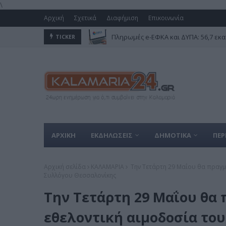
\
Αρχική
Σχετικά
Διαφήμιση
Επικοινωνία
Πληρωμές e-ΕΦΚΑ και ΔΥΠΑ: 56,7 εκα
TICKER
ΑΡΧΙΚΗ
ΕΚΔΗΛΩΣΕΙΣ
ΔΗΜΟΤΙΚΑ
ΠΕΡ
Αρχική σελίδα
ΚΑΛΑΜΑΡΙΑ
Την Τετάρτη 29 Μαΐου θα πραγμ
Συλλόγου Θεσσαλονίκης
Την Τετάρτη 29 Μαΐου θα 
εθελοντική αιμοδοσία το