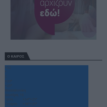
Ο ΚΑΙΡΟΣ
+
32
°
C
+
33°
+
25°
Θεσσαλονίκη
Δευτέρα, 10
Τρίτη
+
34°
+
25°
Τετάρτη
+
38°
+
25°