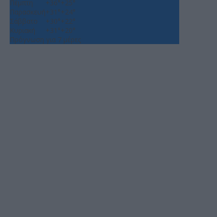
Πέμπτη
+
36°
+
25°
Παρασκευή
+
31°
+
24°
Σάββατο
+
30°
+
22°
Κυριακή
+
31°
+
20°
Πρόγνωση για 7 μέρες