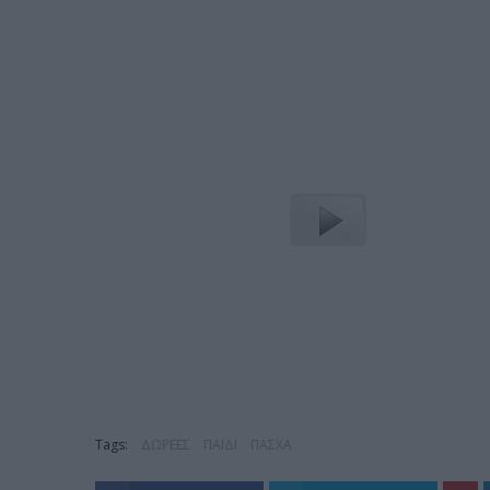
Tags:
ΔΩΡΕΕΣ
ΠΑΙΔΙ
ΠΑΣΧΑ