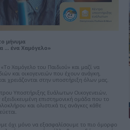
το μήνυμα
α … ένα Χαμόγελο»
 «Το Χαμόγελο του Παιδιού» και μαζί να
διών και οικογενειών που έχουν ανάγκη,
αι χρειάζονται στην υποστήριξη όλων μας.
ντρου Υποστήριξης Ευάλωτων Οικογενειών,
ν εξειδικευμένη επιστημονική ομάδα που το
λοκλήρου και ολιστικά τις ανάγκες κάθε
εύεται.
υμε όχι μόνο να εξασφαλίσουμε το πιο όμορφο