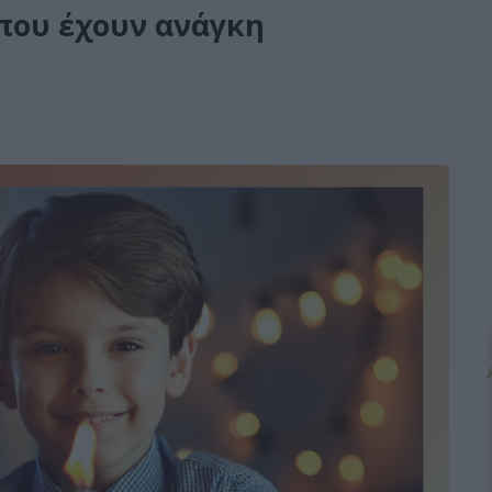
 που έχουν ανάγκη