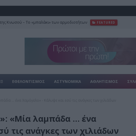
της Κνωσού – Το «μπαλάκι» των αρμοδιοτήτων
FEATURED
ΙΞ
ΕΘΕΛΟΝΤΙΣΜΟΣ
ΑΣΤΥΝΟΜΙΚΑ
ΑΘΛΗΤΙΣΜΟΣ
ΣΥΛ
πάδα … ένα Χαμόγελο» - Κάλυψε και εσύ τις ανάγκες των χιλιάδων
ύ»: «Μία λαμπάδα … ένα
σύ τις ανάγκες των χιλιάδων