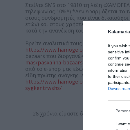
Στείλτε SMS στο 19810 τη λέξη «ΧΑΜΟΓΕΛ
τηλεφωνίας 10%*) *Δεν εφαρμόζεται το 
στους συνδρομητές που είναι δικαιούχοι 
ετών) και στους χρήστες καρτοκινητής, 
κατά την ανανέωση του χρηματικού υπολ
Kalamaria
Βρείτε αναλυτικά τους τρόπους οικονομι
If you wish 
https://www.hamogelo.gr/gr/el/oikonomi
sensitive in
bazaars που διοργανώνουμε Πανελλαδικ
confirm you
mas/pasxalina-bazaars-xamogelo/
Αποκτή
continue se
από το e-shop μας εδώ:
https://www.hamo
information 
είδη πρώτης ανάγκης. Δείτε τη λίστα με τ
further disc
https://www.hamogelo.gr/gr/el/ta-nea-mas
participants
sygkentrwshs/
Downstream 
Σας ε
Persona
28 χρόνια είμαστε δίπλα σε κάθε παιδί
I want t
… χάρη 