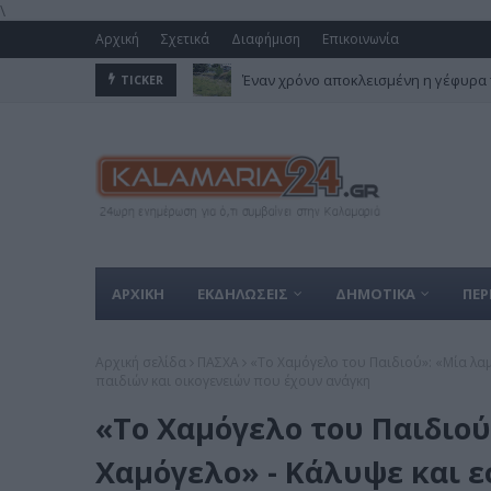
\
Αρχική
Σχετικά
Διαφήμιση
Επικοινωνία
Έναν χρόνο αποκλεισμένη η γέφυρα 
TICKER
ΑΡΧΙΚΗ
ΕΚΔΗΛΩΣΕΙΣ
ΔΗΜΟΤΙΚΑ
ΠΕΡ
Αρχική σελίδα
ΠΑΣΧΑ
«Το Χαμόγελο του Παιδιού»: «Μία λαμ
παιδιών και οικογενειών που έχουν ανάγκη
«Το Χαμόγελο του Παιδιο
Χαμόγελο» - Κάλυψε και ε