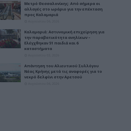
Μετρό Θεσσαλονίκης: Από σήμερα οι
αλλαγές στο ωράριο για την επέκταση
προς Καλαμαριά
Αυγούστου 06, 2026
Καλαμαριά: Αστυνομική επιχείρηση για
την παραβατικότητα ανηλίκων –
Ελέγχθηκαν 51 παιδιά και 6
καταστήματα
Αυγούστου 03, 2026
Απάντηση του Αλιευτικού Συλλόγου
Νέας Κρήνης μετά τις αναφορές για το
νεκρό δελφίνι στην Αρετσού
Αυγούστου 04, 2026