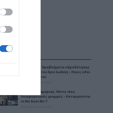
ΔΗΜΟΦΙΛΕΣΤΕΡΑ
Καλαμαριά: Προβλήματα υδροδότησης
την Τρίτη στον Άγιο Ιωάννη – Ποιες οδοί
επηρεάζονται
Αυγούστου 03, 2026
Μετρό Καλαμαριάς: Πέντε νέες
λεωφορειακές γραμμές – Καταργούνται
οι Νο 6 και Νο 7
Αυγούστου 05, 2026