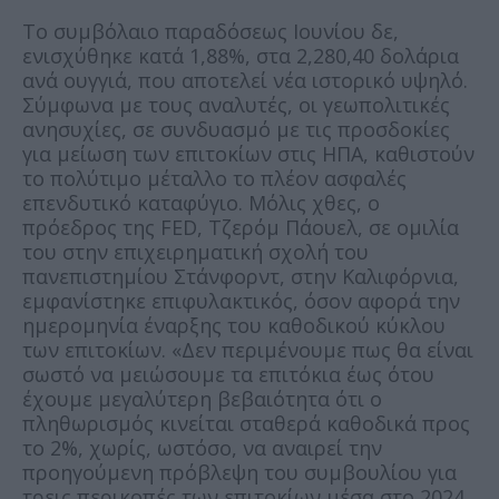
Το συμβόλαιο παραδόσεως Ιουνίου δε,
ενισχύθηκε κατά 1,88%, στα 2,280,40 δολάρια
ανά ουγγιά, που αποτελεί νέα ιστορικό υψηλό.
Σύμφωνα με τους αναλυτές, οι γεωπολιτικές
ανησυχίες, σε συνδυασμό με τις προσδοκίες
για μείωση των επιτοκίων στις ΗΠΑ, καθιστούν
το πολύτιμο μέταλλο το πλέον ασφαλές
επενδυτικό καταφύγιο. Μόλις χθες, ο
πρόεδρος της FED, Τζερόμ Πάουελ, σε ομιλία
του στην επιχειρηματική σχολή του
πανεπιστημίου Στάνφορντ, στην Καλιφόρνια,
εμφανίστηκε επιφυλακτικός, όσον αφορά την
ημερομηνία έναρξης του καθοδικού κύκλου
των επιτοκίων. «Δεν περιμένουμε πως θα είναι
σωστό να μειώσουμε τα επιτόκια έως ότου
έχουμε μεγαλύτερη βεβαιότητα ότι ο
πληθωρισμός κινείται σταθερά καθοδικά προς
το 2%, χωρίς, ωστόσο, να αναιρεί την
προηγούμενη πρόβλεψη του συμβουλίου για
τρεις περικοπές των επιτοκίων μέσα στο 2024.