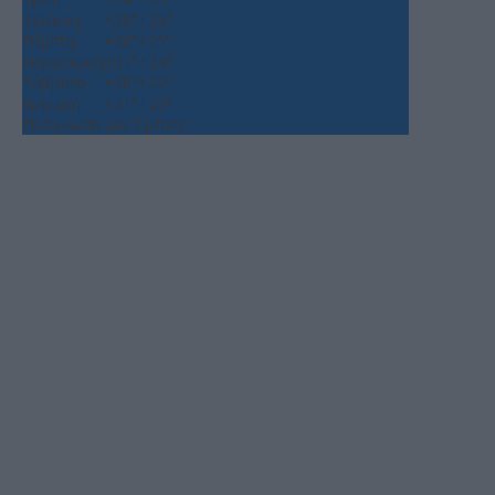
Τετάρτη
+
38°
+
25°
Πέμπτη
+
36°
+
25°
Παρασκευή
+
31°
+
24°
Σάββατο
+
30°
+
22°
Κυριακή
+
31°
+
20°
Πρόγνωση για 7 μέρες