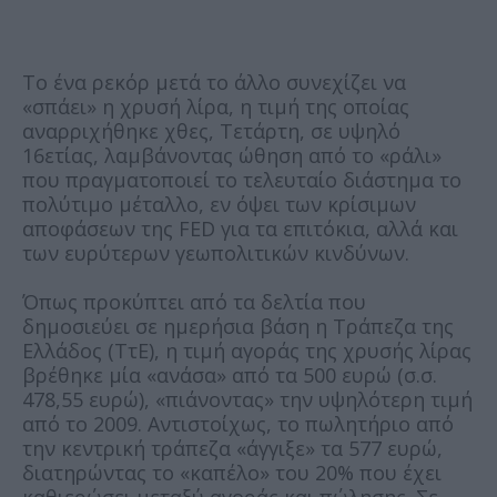
Το ένα ρεκόρ μετά το άλλο συνεχίζει να
«σπάει» η χρυσή λίρα, η τιμή της οποίας
αναρριχήθηκε χθες, Τετάρτη, σε υψηλό
16ετίας, λαμβάνοντας ώθηση από το «ράλι»
που πραγματοποιεί το τελευταίο διάστημα το
πολύτιμο μέταλλο, εν όψει των κρίσιμων
αποφάσεων της FED για τα επιτόκια, αλλά και
των ευρύτερων γεωπολιτικών κινδύνων.
Όπως προκύπτει από τα δελτία που
δημοσιεύει σε ημερήσια βάση η Τράπεζα της
Ελλάδος (ΤτΕ), η τιμή αγοράς της χρυσής λίρας
βρέθηκε μία «ανάσα» από τα 500 ευρώ (σ.σ.
478,55 ευρώ), «πιάνοντας» την υψηλότερη τιμή
από το 2009. Αντιστοίχως, το πωλητήριο από
την κεντρική τράπεζα «άγγιξε» τα 577 ευρώ,
διατηρώντας το «καπέλο» του 20% που έχει
καθιερώσει μεταξύ αγοράς και πώλησης. Σε