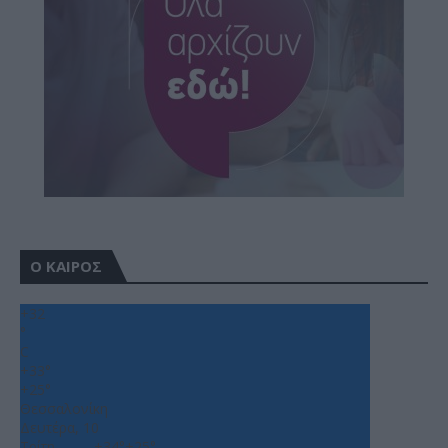
Ο ΚΑΙΡΟΣ
+
32
°
C
+
33°
+
25°
Θεσσαλονίκη
Δευτέρα, 10
Τρίτη
+
34°
+
25°