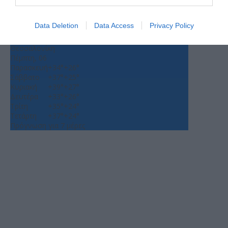
°
C
Data Deletion
Data Access
Privacy Policy
+
35°
+
26°
Θεσσαλονίκη
Πέμπτη, 06
Παρασκευή
+
34°
+
26°
Σάββατο
+
37°
+
25°
Κυριακή
+
39°
+
27°
Δευτέρα
+
33°
+
26°
Τρίτη
+
35°
+
24°
Τετάρτη
+
37°
+
24°
Πρόγνωση για 7 μέρες