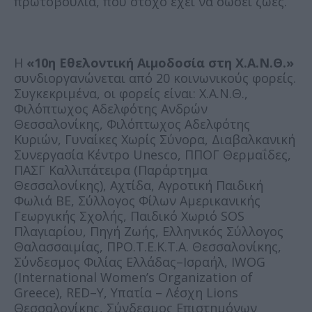
πρωτοβουλία, που στόχο έχει να σώσει ζωές.
Η
«10η Εθελοντική Αιμοδοσία στη Χ.Α.Ν.Θ.»
συνδιοργανώνεται από 20 κοινωνικούς φορείς.
Συγκεκριμένα, οι φορείς είναι: Χ.Α.Ν.Θ.,
Φιλόπτωχος Αδελφότης Ανδρών
Θεσσαλονίκης, Φιλόπτωχος Αδελφότης
Κυριών, Γυναίκες Χωρίς Σύνορα, Διαβαλκανική
Συνεργασία Κέντρο Unesco, ΠΠΟΓ Θερμαΐδες,
ΠΑΣΓ Καλλιπάτειρα (Παράρτημα
Θεσσαλονίκης), Αχτίδα, Αγροτική Παιδική
Φωλιά ΒΕ, Σύλλογος Φίλων Αμερικανικής
Γεωργικής Σχολής, Παιδικό Χωριό SOS
Πλαγιαρίου, Πηγή Ζωής, Ελληνικός Σύλλογος
Θαλασσαιμίας, ΠΡΟ.Τ.Ε.Κ.Τ.Α. Θεσσαλονίκης,
Σύνδεσμος Φιλίας Ελλάδας–Ισραήλ, IWOG
(International Women’s Organization of
Greece), RED–Y, Υπατία – Λέσχη Lions
Θεσσαλονίκης, Σύνδεσμος Επιστημόνων