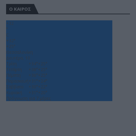
Ο ΚΑΙΡΟΣ
+
32
°
C
+
32°
+
25°
Θεσσαλονίκη
Δευτέρα, 10
Τρίτη
+
34°
+
25°
Τετάρτη
+
38°
+
25°
Πέμπτη
+
36°
+
25°
Παρασκευή
+
31°
+
24°
Σάββατο
+
30°
+
22°
Κυριακή
+
31°
+
20°
Πρόγνωση για 7 μέρες