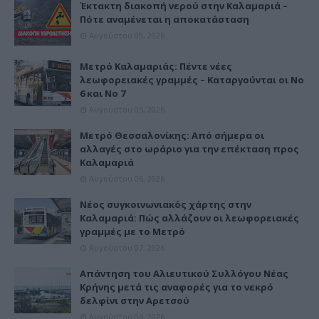
Έκτακτη διακοπή νερού στην Καλαμαριά –
Πότε αναμένεται η αποκατάσταση
Αυγούστου 09, 2026
Μετρό Καλαμαριάς: Πέντε νέες
λεωφορειακές γραμμές – Καταργούνται οι Νο
6 και Νο 7
Αυγούστου 05, 2026
Μετρό Θεσσαλονίκης: Από σήμερα οι
αλλαγές στο ωράριο για την επέκταση προς
Καλαμαριά
Αυγούστου 06, 2026
Νέος συγκοινωνιακός χάρτης στην
Καλαμαριά: Πώς αλλάζουν οι λεωφορειακές
γραμμές με το Μετρό
Αυγούστου 07, 2026
Απάντηση του Αλιευτικού Συλλόγου Νέας
Κρήνης μετά τις αναφορές για το νεκρό
δελφίνι στην Αρετσού
Αυγούστου 04, 2026