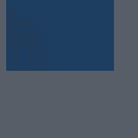
C
+
34°
+
26°
Θεσσαλονίκη
Παρασκευή, 07
Σάββατο
+
40°
+
28°
Κυριακή
+
36°
+
27°
Δευτέρα
+
35°
+
26°
Τρίτη
+
36°
+
25°
Τετάρτη
+
37°
+
24°
Πέμπτη
+
36°
+
25°
Πρόγνωση για 7 μέρες