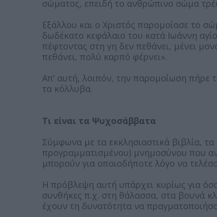
σώματος, επειδή το ανθρώπινο σώμα τρέφε
Εξάλλου και ο Χριστός παρομοίασε το σώμ
δωδέκατο κεφάλαιο του κατά Ιωάννη αγίου
πέφτοντας στη γη δεν πεθάνει, μένει μον
πεθάνει, πολύ καρπό φέρνει».
Απ’ αυτή, λοιπόν, την παρομοίωση πήρε τ
τα κόλλυβα.
Τι είναι τα Ψυχοσάββατα
Σύμφωνα με τα εκκλησιαστικά βιβλία, τα
προγραμματισμένου) μνημοσύνου που ανα
μπορούν για οποιοδήποτε λόγο να τελέσ
Η πρόβλεψη αυτή υπάρχει κυρίως για όσο
συνθήκες π.χ. στη θάλασσα, στα βουνά κ
έχουν τη δυνατότητα να πραγματοποιήσο