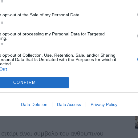
In
, την 40η (που σχετίζεται με την Ανάληψη), στη
.
o opt-out of the Sale of my Personal Data.
In
νημόσυνα υπέρ όλων των νεκρών της
to opt-out of processing my Personal Data for Targeted
τον εσπερινό της Παρασκευής των Απόκρεων
ing.
In
ια τους κληρικούς, καθώς επίσης (και για
ρων (α’ Σάββατο Νηστειών), το Σάββατο του
o opt-out of Collection, Use, Retention, Sale, and/or Sharing
ασκευής της προηγουμένης του Ψυχοσαββάτου
ersonal Data that Is Unrelated with the Purposes for which it
lected.
Out
CONFIRM
ν τη Γ’ Κυριακή των Νηστειών (ή Κυριακή της
των «υπέρ πίστεως και Πατρίδος
Data Deletion
Data Access
Privacy Policy
ο σιτάρι είναι σύμβολο του ανθρώπινου