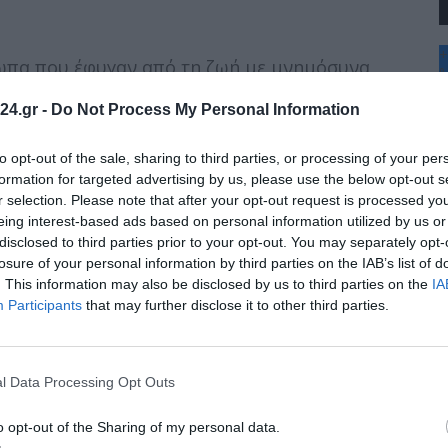
+
σωπα που έφυγαν από τη ζωή με μνημόσυνα
°
 μοίρασμα κολλύβων και ελεημοσύνες στους
C
Ψυχοσάββατο μπορούσαν να επικοινωνήσουν με
24.gr -
Do Not Process My Personal Information
+
+
τη ζωή και κάποτε η συγκεκριμένη μέρα έπαιρνε
Θ
to opt-out of the sale, sharing to third parties, or processing of your per
Π
formation for targeted advertising by us, please use the below opt-out s
Σ
ην 3η, την 9η και την 30ή από της ημέρας
r selection. Please note that after your opt-out request is processed y
Κ
ς» όπου γινόταν και νεκρόδειπνο, καθώς και
eing interest-based ads based on personal information utilized by us or
Δ
ν του αποθανόντος.
disclosed to third parties prior to your opt-out. You may separately opt-
Τ
Τ
losure of your personal information by third parties on the IAB’s list of
Π
. This information may also be disclosed by us to third parties on the
IA
Π
Participants
that may further disclose it to other third parties.
υπέρ του νεκρού προς τιμή όμως του
Ερμή. Γενικά σε όλο τον αρχαίο ελληνικό κόσμο
ια» με προσφορές οίνου, ελαίου, αρωμάτων
όμως κατά κανόνα μαύρου.
l Data Processing Opt Outs
ική Ορθόδοξη Εκκλησία τηρεί κατά παράδοση
o opt-out of the Sharing of my personal data.
ν νεκρών κατά τη 3η ημέρα από του θανάτου