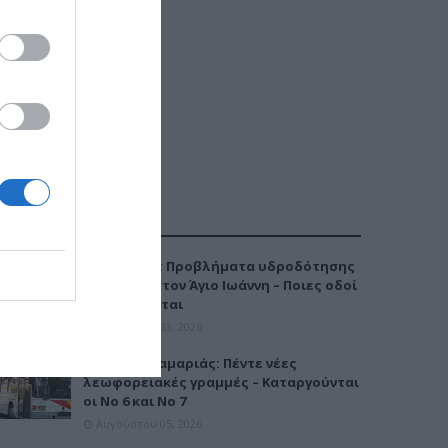
ΔΗΜΟΦΙΛΕΣΤΕΡΑ
Καλαμαριά: Προβλήματα υδροδότησης
την Τρίτη στον Άγιο Ιωάννη – Ποιες οδοί
επηρεάζονται
Αυγούστου 03, 2026
Μετρό Καλαμαριάς: Πέντε νέες
λεωφορειακές γραμμές – Καταργούνται
οι Νο 6 και Νο 7
Αυγούστου 05, 2026