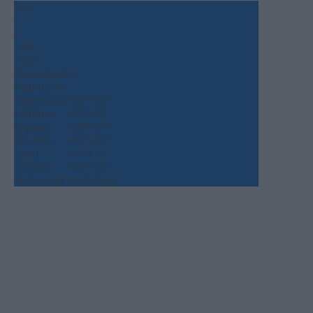
+
33
°
C
+
34°
+
25°
Θεσσαλονίκη
Πέμπτη, 06
Παρασκευή
+
37°
+
26°
Σάββατο
+
37°
+
25°
Κυριακή
+
36°
+
27°
Δευτέρα
+
34°
+
26°
Τρίτη
+
36°
+
24°
Τετάρτη
+
36°
+
24°
Πρόγνωση για 7 μέρες