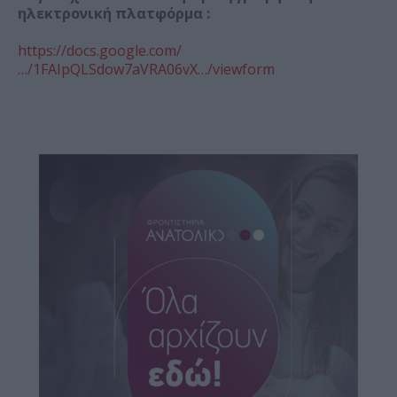
ηλεκτρονική πλατφόρμα :
https://docs.google.com/
…/1FAIpQLSdow7aVRA06vX…/viewform