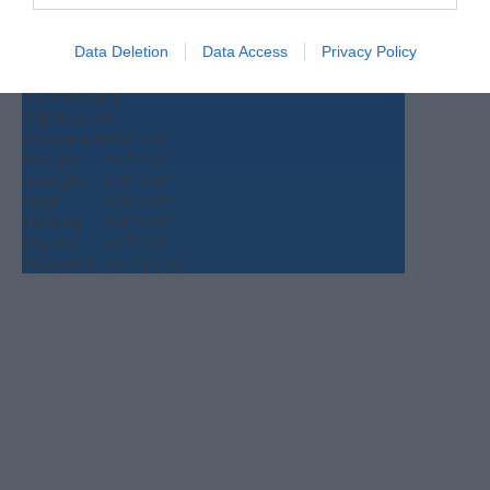
°
C
Data Deletion
Data Access
Privacy Policy
+
34°
+
26°
Θεσσαλονίκη
Σάββατο, 08
Παρασκευή
+
34°
+
26°
Κυριακή
+
37°
+
27°
Δευτέρα
+
35°
+
26°
Τρίτη
+
36°
+
25°
Τετάρτη
+
36°
+
25°
Πέμπτη
+
37°
+
25°
Πρόγνωση για 7 μέρες