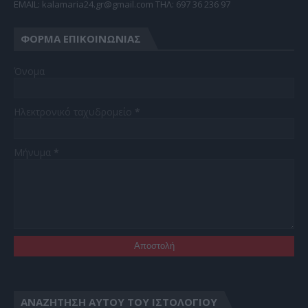
EMAIL: kalamaria24.gr@gmail.com TΗΛ: 697 36 236 97
ΦΌΡΜΑ ΕΠΙΚΟΙΝΩΝΊΑΣ
Όνομα
Ηλεκτρονικό ταχυδρομείο
*
Μήνυμα
*
ΑΝΑΖΉΤΗΣΗ ΑΥΤΟΎ ΤΟΥ ΙΣΤΟΛΟΓΊΟΥ