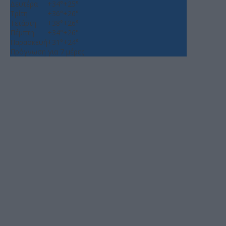
Δευτέρα
+
34°
+
25°
Τρίτη
+
36°
+
26°
Τετάρτη
+
38°
+
26°
Πέμπτη
+
34°
+
26°
Παρασκευή
+
31°
+
24°
Πρόγνωση για 7 μέρες