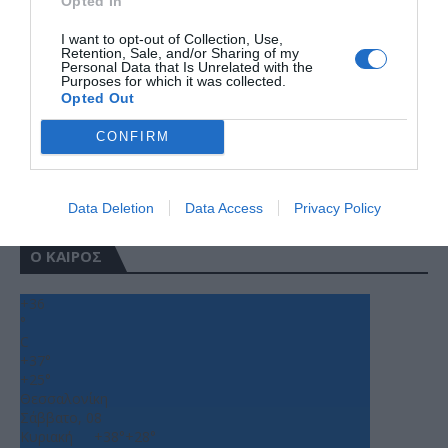
Opted In
I want to opt-out of Collection, Use,
Retention, Sale, and/or Sharing of my
Personal Data that Is Unrelated with the
Purposes for which it was collected.
Opted Out
CONFIRM
Data Deletion
Data Access
Privacy Policy
Ο ΚΑΙΡΟΣ
+
36
°
C
+
37°
+
25°
Θεσσαλονίκη
Σάββατο, 08
Κυριακή
+
38°
+
28°