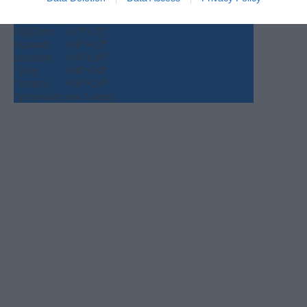
Πέμπτη, 06
Παρασκευή
+
37°
+
26°
Σάββατο
+
37°
+
25°
Κυριακή
+
38°
+
27°
Δευτέρα
+
34°
+
26°
Τρίτη
+
36°
+
24°
Τετάρτη
+
36°
+
24°
Πρόγνωση για 7 μέρες