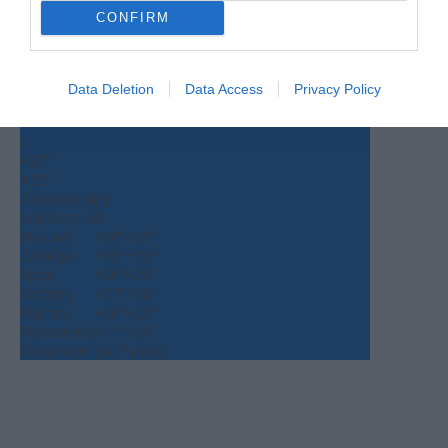
CONFIRM
Ο ΚΑΙΡΟΣ
Data Deletion
Data Access
Privacy Policy
+
35
°
C
+
37°
+
25°
Θεσσαλονίκη
Σάββατο, 08
Κυριακή
+
36°
+
28°
Δευτέρα
+
35°
+
26°
Τρίτη
+
36°
+
25°
Τετάρτη
+
37°
+
26°
Πέμπτη
+
36°
+
25°
Παρασκευή
+
31°
+
25°
Πρόγνωση για 7 μέρες