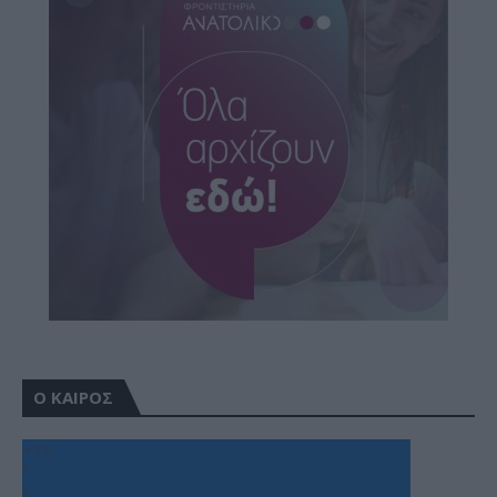
Ο ΚΑΙΡΟΣ
+
33
°
C