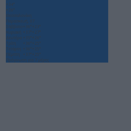
+
34°
+
26°
Θεσσαλονίκη
Παρασκευή, 07
Σάββατο
+
36°
+
23°
Κυριακή
+
37°
+
27°
Δευτέρα
+
35°
+
26°
Τρίτη
+
36°
+
25°
Τετάρτη
+
36°
+
25°
Πέμπτη
+
37°
+
25°
Πρόγνωση για 7 μέρες