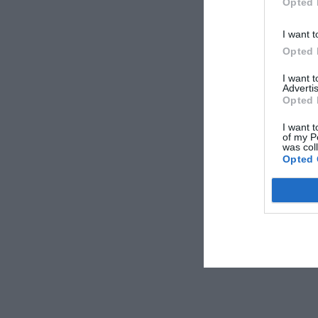
Opted 
I want t
Opted 
I want 
Advertis
Opted 
I want t
of my P
was col
Opted 