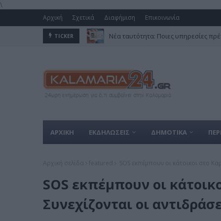
\
Αρχική
Σχετικά
Διαφήμιση
Επικοινωνία
Νέα ταυτότητα: Ποιες υπηρεσίες πρέ
TICKER
ΑΡΧΙΚΗ
ΕΚΔΗΛΩΣΕΙΣ
ΔΗΜΟΤΙΚΑ
ΠΕΡ
Αρχική σελίδα
featured
SOS εκπέμπουν οι κάτοικοι στο Κα
SOS εκπέμπουν οι κάτοικ
Συνεχίζονται οι αντιδράσ