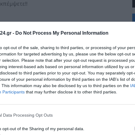
κπέμψετε!!
+
°
C
24.gr -
Do Not Process My Personal Information
+
+
Θ
to opt-out of the sale, sharing to third parties, or processing of your per
Σ
formation for targeted advertising by us, please use the below opt-out s
Κ
r selection. Please note that after your opt-out request is processed y
Δ
eing interest-based ads based on personal information utilized by us or
Τ
disclosed to third parties prior to your opt-out. You may separately opt-
Τ
Π
losure of your personal information by third parties on the IAB’s list of
Π
. This information may also be disclosed by us to third parties on the
IA
Π
Participants
that may further disclose it to other third parties.
l Data Processing Opt Outs
o opt-out of the Sharing of my personal data.