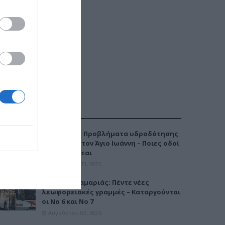
ΔΗΜΟΦΙΛΕΣΤΕΡΑ
Καλαμαριά: Προβλήματα υδροδότησης
την Τρίτη στον Άγιο Ιωάννη – Ποιες οδοί
επηρεάζονται
Αυγούστου 03, 2026
Μετρό Καλαμαριάς: Πέντε νέες
λεωφορειακές γραμμές – Καταργούνται
οι Νο 6 και Νο 7
Αυγούστου 05, 2026