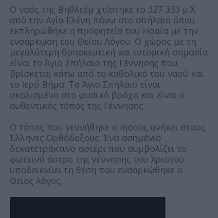
Ο ναός της Βηθλεέμ χτίστηκε το 327-333 μ.Χ.
από την Αγία Ελένη πάνω στο σπήλαιο όπου
εκπληρώθηκε η προφητεία του Ησαΐα με την
ενσάρκωση του Θείου Λόγου. Ο χώρος με τη
μεγαλύτερη θρησκευτική και ιστορική σημασία
είναι το Άγιο Σπήλαιο της Γέννησης που
βρίσκεται κάτω από το καθολικό του ναού και
το Ιερό Βήμα. Το Άγιο Σπήλαιο είναι
σκαλισμένο στο φυσικό βράχο και είναι ο
αυθεντικός τόπος της Γέννησης.
Ο τόπος που γεννήθηκε ο Ιησούς ανήκει στους
Έλληνες Ορθόδοξους. Ένα ασημένιο
δεκατετράκτινο αστέρι που συμβολίζει το
φωτεινό άστρο της γέννησης του Χριστού
υποδεικνύει τη θέση που ενσαρκώθηκε ο
Θείος λόγος.