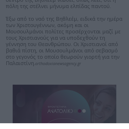
πόλη της στέλνει μήνυμα ελπίδας παντού.
Έξω από το ναό της Βηθλεέμ, ειδικά την ημέρα
των Χριστουγέννων, ακόμη και οι
Mουσουλμάνοι πολίτες προσέρχονται μαζί με
τους Χριστιανούς για να υποδεχθούν τη
γέννηση του Θεανθρώπου. Οι Χριστιανοί από
βαθιά πίστη, οι Mουσουλμάνοι από σεβασμό
στο γεγονός το οποίο θεωρούν γιορτή για την
Παλαιστίνη.
orthodoxianewsagency.gr