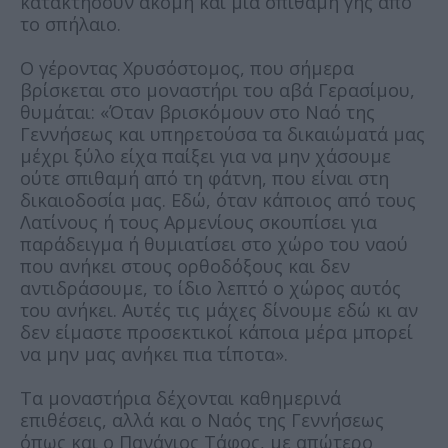
κατακτήσουν ακόμη και μια σπιθαμή γης από
το σπήλαιο.
Ο γέροντας Χρυσόστομος, που σήμερα
βρίσκεται στο μοναστήρι του αβά Γερασίμου,
θυμάται: «Όταν βρισκόμουν στο Ναό της
Γεννήσεως και υπηρετούσα τα δικαιώματά μας
μέχρι ξύλο είχα παίξει για να μην χάσουμε
ούτε σπιθαμή από τη φάτνη, που είναι στη
δικαιοδοσία μας. Εδώ, όταν κάποιος από τους
Λατίνους ή τους Αρμενίους σκουπίσει για
παράδειγμα ή θυμιατίσει στο χώρο του ναού
που ανήκει στους ορθοδόξους και δεν
αντιδράσουμε, το ίδιο λεπτό ο χώρος αυτός
του ανήκει. Αυτές τις μάχες δίνουμε εδώ κι αν
δεν είμαστε προσεκτικοί κάποια μέρα μπορεί
να μην μας ανήκει πια τίποτα».
Τα μοναστήρια δέχονται καθημερινά
επιθέσεις, αλλά και ο Ναός της Γεννήσεως
όπως και ο Πανάγιος Τάφος, με απώτερο