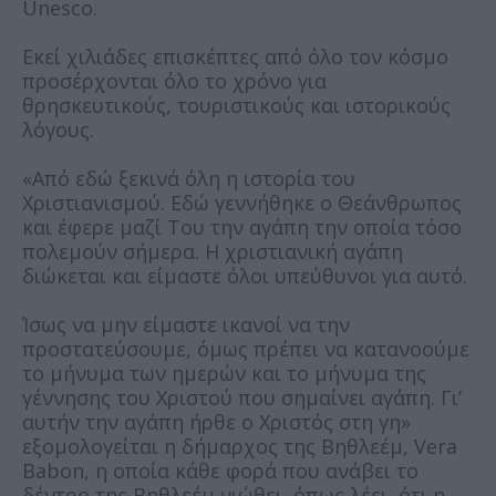
Unesco.
Εκεί χιλιάδες επισκέπτες από όλο τον κόσμο
προσέρχονται όλο το χρόνο για
θρησκευτικούς, τουριστικούς και ιστορικούς
λόγους.
«Από εδώ ξεκινά όλη η ιστορία του
Χριστιανισμού. Εδώ γεννήθηκε ο Θεάνθρωπος
και έφερε μαζί Του την αγάπη την οποία τόσο
πολεμούν σήμερα. Η χριστιανική αγάπη
διώκεται και είμαστε όλοι υπεύθυνοι για αυτό.
Ίσως να μην είμαστε ικανοί να την
προστατεύσουμε, όμως πρέπει να κατανοούμε
το μήνυμα των ημερών και το μήνυμα της
γέννησης του Χριστού που σημαίνει αγάπη. Γι’
αυτήν την αγάπη ήρθε ο Χριστός στη γη»
εξομολογείται η δήμαρχος της Βηθλεέμ, Vera
Babon, η οποία κάθε φορά που ανάβει το
δέντρο της Βηθλεέμ νιώθει, όπως λέει, ότι η