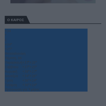
Ο ΚΑΙΡΟΣ
+
34
°
C
+
34°
+
25°
Θεσσαλονίκη
Πέμπτη, 06
Παρασκευή
+
37°
+
26°
Σάββατο
+
37°
+
25°
Κυριακή
+
38°
+
27°
Δευτέρα
+
34°
+
26°
Τρίτη
+
36°
+
24°
Τετάρτη
+
36°
+
24°
Πρόγνωση για 7 μέρες