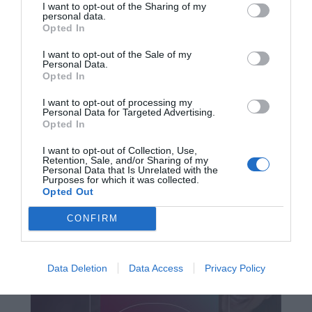
I want to opt-out of the Sharing of my
personal data.
2006 – Μαρίσκα Βέρες, Ολλανδή
Opted In
τραγουδίστρια
I want to opt-out of the Sale of my
Personal Data.
2007 – Λες Σάνον, Άγγλος ποδοσφαιριστής και
Opted In
προπονητής
I want to opt-out of processing my
Personal Data for Targeted Advertising.
2008 – Κωνσταντίνος Παπαχρόνης, Έλληνας
Opted In
ηθοποιός
I want to opt-out of Collection, Use,
Retention, Sale, and/or Sharing of my
2013 – Βέρνον Σο, πολιτικός από τη Δομινίκα
Personal Data that Is Unrelated with the
Purposes for which it was collected.
Opted Out
CONFIRM
Data Deletion
Data Access
Privacy Policy