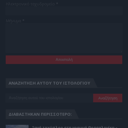
Ηλεκτρονικό ταχυδρομείο
*
Μήνυμα
*
ΑΝΑΖΉΤΗΣΗ ΑΥΤΟΎ ΤΟΥ ΙΣΤΟΛΟΓΊΟΥ
ΔΙΑΒΆΣΤΗΚΑΝ ΠΕΡΙΣΣΌΤΕΡΟ:
Ξανά ταχύπλοο στη γραμμή Θεσσαλονίκη –