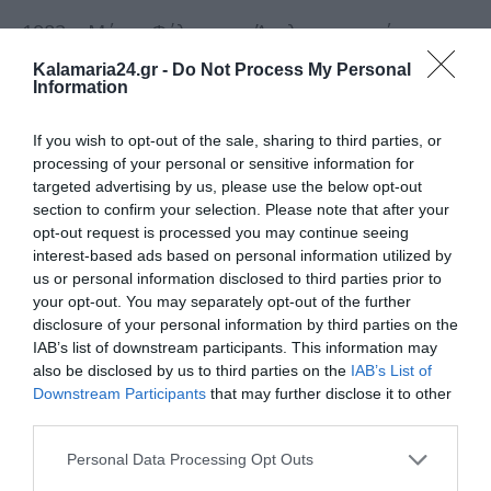
1982 – Μάρτι Φέλντμαν, Άγγλος κωμικός
Kalamaria24.gr -
Do Not Process My Personal
1985 – Φίλιπ Λάρκιν, Άγγλος συγγραφέας
Information
1987 – Λουίς Φεντερίκο Λελουάρ, Αργεντινός
If you wish to opt-out of the sale, sharing to third parties, or
βιοχημικός
processing of your personal or sensitive information for
targeted advertising by us, please use the below opt-out
1990 – Ρόμπερτ Κάμινγκς, Αμερικανός
section to confirm your selection. Please note that after your
ηθοποιός
opt-out request is processed you may continue seeing
interest-based ads based on personal information utilized by
1990 – Άρον Κόουπλαντ, Αμερικανός συνθέτης
us or personal information disclosed to third parties prior to
your opt-out. You may separately opt-out of the further
1991 – Όσιος Πορφύριος ο Καυσοκαλυβίτης
disclosure of your personal information by third parties on the
IAB’s list of downstream participants. This information may
1993 – Πάμπλο Εσκομπάρ, Κολομβιανός
also be disclosed by us to third parties on the
IAB’s List of
έμπορος ναρκωτικών
Downstream Participants
that may further disclose it to other
third parties.
1994 – Τάσος Κόρφης, Έλληνας συγγραφέας
Personal Data Processing Opt Outs
2002 – Ακίλε Καστιλιόνι, Ιταλός αρχιτέκτονας