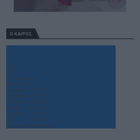
Ο ΚΑΙΡΟΣ
+
34
°
C
+
36°
+
25°
Θεσσαλονίκη
Πέμπτη, 06
Τετάρτη
+
36°
+
25°
Παρασκευή
+
33°
+
27°
Σάββατο
+
38°
+
25°
Κυριακή
+
39°
+
27°
Δευτέρα
+
33°
+
26°
Τρίτη
+
33°
+
24°
Πρόγνωση για 7 μέρες