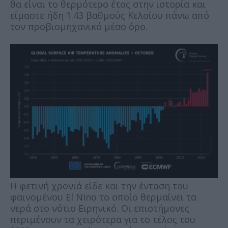
θα είναι το θερμότερο έτος στην ιστορία και
είμαστε ήδη 1.43 βαθμούς Κελσίου πάνω από
τον προβιομηχανικό μέσο όρο.
Η φετινή χρονιά είδε και την ένταση του
φαινομένου El Nino το οποίο θερμαίνει τα
νερά στο νότιο Ειρηνικό. Οι επιστήμονες
περιμένουν τα χειρότερα για το τέλος του