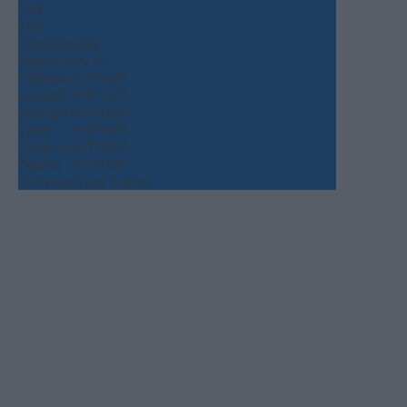
+
34°
+
27°
Θεσσαλονίκη
Παρασκευή, 07
Σάββατο
+
37°
+
28°
Κυριακή
+
36°
+
27°
Δευτέρα
+
34°
+
26°
Τρίτη
+
36°
+
26°
Τετάρτη
+
37°
+
25°
Πέμπτη
+
37°
+
25°
Πρόγνωση για 7 μέρες