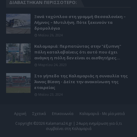
ΔΙΑΒΆΣΤΗΚΑΝ ΠΕΡΙΣΣΌΤΕΡΟ:
Ξανά ταχύπλοο στη γραμμή Θεσσαλονίκη –
Λήμνος – Μυτιλήνη. Πότε ξεκινούν τα
δρομολόγια
Μαΐου 26, 2024
Καλαμαριά: Περπατώντας στην "έξυπνη"
πόλη καταλαβαίνεις ότι αυτό που έχει
ανάγκη η πόλη δεν είναι οι αισθητήρες...
Μαρτίου 24, 2023
Στο γήπεδο της Καλαμαριάς η συναυλία της
Άννας Βίσση - Δείτε την ανακοίνωση της
εταιρείας
Μαΐου 23, 2024
Αρχική
Σχετικά
Επικοινωνία
Καλαμαριά - Με μία ματιά
Copyright ©
2026
Kalamaria24.gr | 24ωρη ενημέρωση για ό,τι
συμβαίνει στη Καλαμαριά