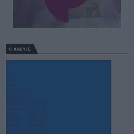
Ο ΚΑΙΡΟΣ
+
36
°
C
+
37°
+
25°
Θεσσαλονίκη
Σάββατο, 08
Κυριακή
+
38°
+
28°
Δευτέρα
+
34°
+
25°
Τρίτη
+
36°
+
26°
Τετάρτη
+
38°
+
26°
Πέμπτη
+
34°
+
26°
Παρασκευή
+
31°
+
24°