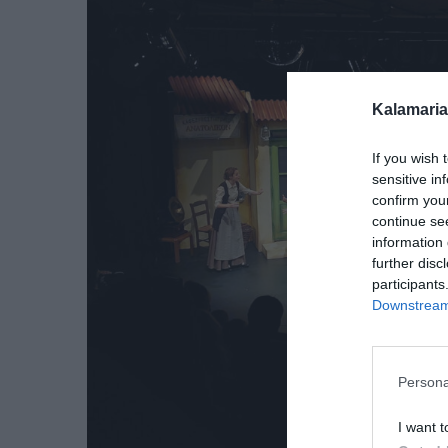
Kalamaria
If you wish 
sensitive in
confirm you
continue se
information 
further disc
participants
Downstream 
Persona
I want t