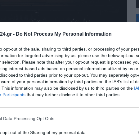
+
°
C
24.gr -
Do Not Process My Personal Information
+
+
Θ
to opt-out of the sale, sharing to third parties, or processing of your per
Π
formation for targeted advertising by us, please use the below opt-out s
Σ
r selection. Please note that after your opt-out request is processed y
Κ
eing interest-based ads based on personal information utilized by us or
Δ
disclosed to third parties prior to your opt-out. You may separately opt-
Τ
Τ
losure of your personal information by third parties on the IAB’s list of
Π
. This information may also be disclosed by us to third parties on the
IA
Π
Participants
that may further disclose it to other third parties.
l Data Processing Opt Outs
o opt-out of the Sharing of my personal data.