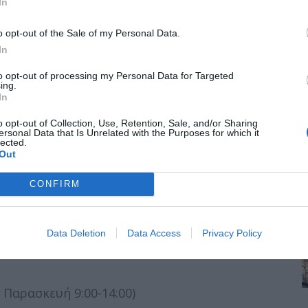
In
o opt-out of the Sale of my Personal Data.
In
to opt-out of processing my Personal Data for Targeted
ing.
In
 Κολαλάς
o opt-out of Collection, Use, Retention, Sale, and/or Sharing
ersonal Data that Is Unrelated with the Purposes for which it
lected.
υτουρλή, Αρετή Κακαράνη, Ευδοξία Μαυρίδου,
Out
α Χλιάρα
CONFIRM
ύδια του Σταύρου Κουγιουμτζή
λαμά: Θάνος Πραξιγάς. Κιθάρα, πιάνο,
Data Deletion
Data Access
Privacy Policy
 Παρασκευή 9:00-14:00)