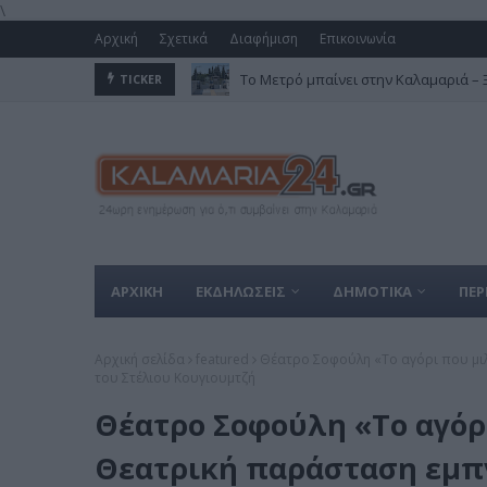
\
Αρχική
Σχετικά
Διαφήμιση
Επικοινωνία
Το Μετρό μπαίνει στην Καλαμαριά – Ξε
TICKER
ΑΡΧΙΚΗ
ΕΚΔΗΛΩΣΕΙΣ
ΔΗΜΟΤΙΚΑ
ΠΕΡ
Αρχική σελίδα
featured
Θέατρο Σοφούλη «Το αγόρι που μι
του Στέλιου Κουγιουμτζή
Θέατρο Σοφούλη «Το αγόρι
Θεατρική παράσταση εμπ