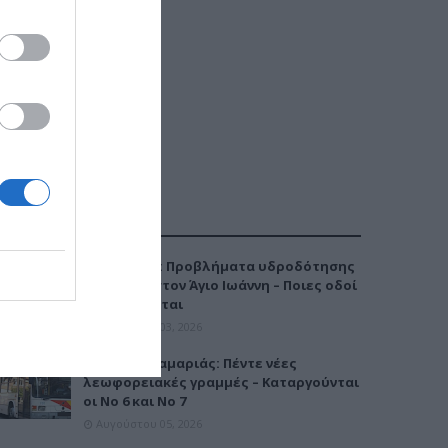
ΔΗΜΟΦΙΛΕΣΤΕΡΑ
Καλαμαριά: Προβλήματα υδροδότησης
την Τρίτη στον Άγιο Ιωάννη – Ποιες οδοί
επηρεάζονται
Αυγούστου 03, 2026
Μετρό Καλαμαριάς: Πέντε νέες
λεωφορειακές γραμμές – Καταργούνται
οι Νο 6 και Νο 7
Αυγούστου 05, 2026