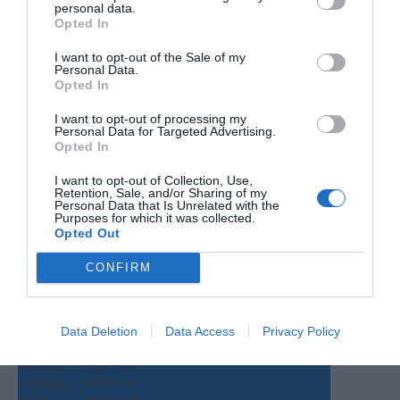
personal data.
Opted In
I want to opt-out of the Sale of my
Personal Data.
Opted In
I want to opt-out of processing my
Personal Data for Targeted Advertising.
Opted In
Ο ΚΑΙΡΟΣ
I want to opt-out of Collection, Use,
Retention, Sale, and/or Sharing of my
+
34
Personal Data that Is Unrelated with the
°
Purposes for which it was collected.
C
Opted Out
+
36°
+
25°
CONFIRM
Θεσσαλονίκη
Πέμπτη, 06
Τετάρτη
+
36°
+
25°
Παρασκευή
+
33°
+
27°
Data Deletion
Data Access
Privacy Policy
Σάββατο
+
38°
+
25°
Κυριακή
+
39°
+
27°
Δευτέρα
+
33°
+
26°
Τρίτη
+
33°
+
24°