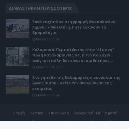
ΔΙΑΒΆΣΤΗΚΑΝ ΠΕΡΙΣΣΌΤΕΡΟ:
Ξανά ταχύπλοο στη γραμμή Θεσσαλονίκη –
Λήμνος – Μυτιλήνη. Πότε ξεκινούν τα
δρομολόγια
Μαΐου 26, 2024
Καλαμαριά: Περπατώντας στην "έξυπνη"
πόλη καταλαβαίνεις ότι αυτό που έχει
ανάγκη η πόλη δεν είναι οι αισθητήρες...
Μαρτίου 24, 2023
Στο γήπεδο της Καλαμαριάς η συναυλία της
Άννας Βίσση - Δείτε την ανακοίνωση της
εταιρείας
Μαΐου 23, 2024
Αρχική
Σχετικά
Επικοινωνία
Καλαμαριά - Με μία ματιά
Copyright ©
2026
Kalamaria24.gr | 24ωρη ενημέρωση για ό,τι
συμβαίνει στη Καλαμαριά