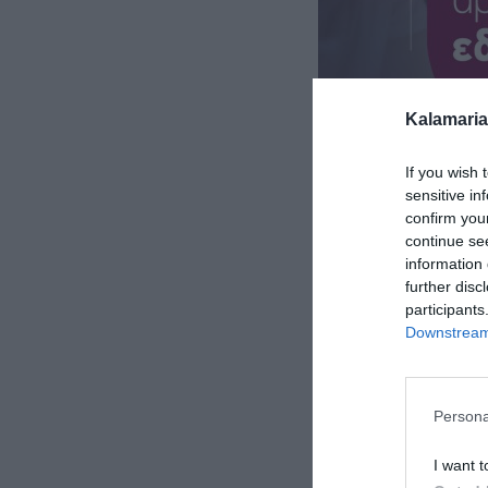
Kalamaria
If you wish 
sensitive in
confirm you
continue se
information 
further disc
participants
Downstream 
Persona
I want t