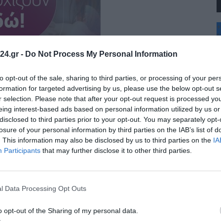
+
°
C
24.gr -
Do Not Process My Personal Information
+
+
Θ
to opt-out of the sale, sharing to third parties, or processing of your per
Π
formation for targeted advertising by us, please use the below opt-out s
Σ
r selection. Please note that after your opt-out request is processed y
Κ
eing interest-based ads based on personal information utilized by us or
Δ
disclosed to third parties prior to your opt-out. You may separately opt-
Τ
Τ
losure of your personal information by third parties on the IAB’s list of
Π
. This information may also be disclosed by us to third parties on the
IA
Π
Participants
that may further disclose it to other third parties.
l Data Processing Opt Outs
o opt-out of the Sharing of my personal data.