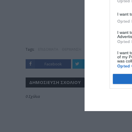
Opted 
I want t
Opted 
I want 
Advertis
Opted 
Tags:
ΕΠΙΔΟΜΑΤΑ
ΘΕΡΜΑΝΣΗ
I want t
of my P
was col
Facebook
Twitter
Opted 
ΔΗΜΟΣΊΕΥΣΗ ΣΧΟΛΊΟΥ
0 Σχόλια