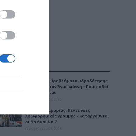
ΔΗΜΟΦΙΛΕΣΤΕΡΑ
Καλαμαριά: Προβλήματα υδροδότησης
την Τρίτη στον Άγιο Ιωάννη – Ποιες οδοί
επηρεάζονται
Αυγούστου 03, 2026
Μετρό Καλαμαριάς: Πέντε νέες
λεωφορειακές γραμμές – Καταργούνται
οι Νο 6 και Νο 7
Αυγούστου 05, 2026