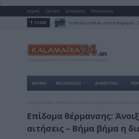
\
Αρχική
Σχετικά
Διαφήμιση
Επικοινωνία
Το Μετρό μπαίνει στην Καλαμαριά – Ξε
TICKER
ΑΡΧΙΚΗ
ΕΚΔΗΛΩΣΕΙΣ
ΔΗΜΟΤΙΚΑ
ΠΕΡ
Αρχική σελίδα
ΘΕΡΜΑΝΣΗ
Επίδομα θέρμανσης: Άνοιξε η πλα
Επίδομα θέρμανσης: Άνοιξ
αιτήσεις – Βήμα βήμα η δ