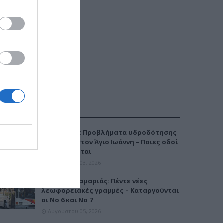
ΔΗΜΟΦΙΛΕΣΤΕΡΑ
Καλαμαριά: Προβλήματα υδροδότησης
την Τρίτη στον Άγιο Ιωάννη – Ποιες οδοί
επηρεάζονται
Αυγούστου 03, 2026
Μετρό Καλαμαριάς: Πέντε νέες
λεωφορειακές γραμμές – Καταργούνται
οι Νο 6 και Νο 7
Αυγούστου 05, 2026