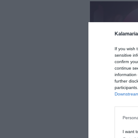
Kalamaria
If you wish 
sensitive in
confirm you
continue se
information 
further disc
participants
Downstream 
Persona
I want t