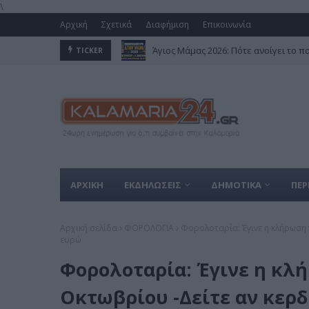
\
Αρχική
Σχετικά
Διαφήμιση
Επικοινωνία
Άγιος Μάμας 2026: Πότε ανοίγει το π
TICKER
ΑΡΧΙΚΗ
ΕΚΔΗΛΩΣΕΙΣ
ΔΗΜΟΤΙΚΑ
ΠΕΡ
Αρχική σελίδα
ΦΟΡΟΛΟΓΙΑ
Φορολοταρία: Έγινε η κλήρωση γ
ευρώ
Φορολοταρία: Έγινε η κλή
Οκτωβρίου -Δείτε αν κερδ