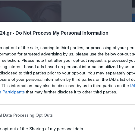
+
°
C
24.gr -
Do Not Process My Personal Information
+
+
Θ
to opt-out of the sale, sharing to third parties, or processing of your per
Π
formation for targeted advertising by us, please use the below opt-out s
Σ
r selection. Please note that after your opt-out request is processed y
Κ
eing interest-based ads based on personal information utilized by us or
Δ
disclosed to third parties prior to your opt-out. You may separately opt-
Τ
Τ
losure of your personal information by third parties on the IAB’s list of
Π
. This information may also be disclosed by us to third parties on the
IA
Π
Participants
that may further disclose it to other third parties.
l Data Processing Opt Outs
o opt-out of the Sharing of my personal data.