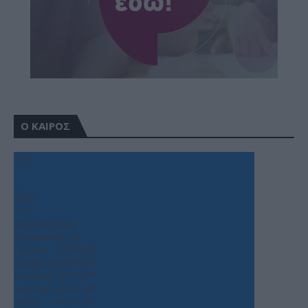
Ο ΚΑΙΡΟΣ
+
33
°
C
+
35°
+
25°
Θεσσαλονίκη
Παρασκευή, 07
Πέμπτη
+
35°
+
25°
Σάββατο
+
39°
+
27°
Κυριακή
+
37°
+
27°
Δευτέρα
+
34°
+
26°
Τρίτη
+
35°
+
25°