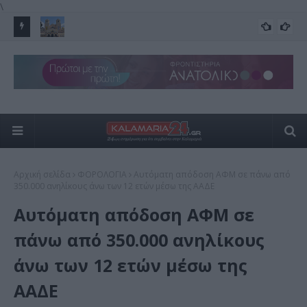
\
 ωράριο
Η Καλαμαριά γιορτάζει τη Μεταμόρφωση του Σωτήρος –
Με
FEATURED
Σήμερα η λιτάνευση της ιεράς εικόνας
Αυ
Αρχική σελίδα
ΦΟΡΟΛΟΓΙΑ
Αυτόματη απόδοση ΑΦΜ σε πάνω από
350.000 ανηλίκους άνω των 12 ετών μέσω της ΑΑΔΕ
Αυτόματη απόδοση ΑΦΜ σε
πάνω από 350.000 ανηλίκους
άνω των 12 ετών μέσω της
ΑΑΔΕ