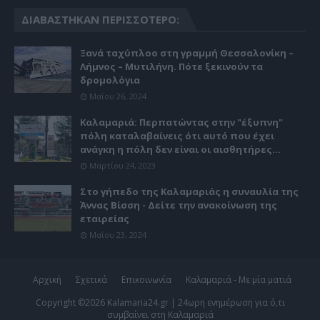
ΔΙΑΒΆΣΤΗΚΑΝ ΠΕΡΙΣΣΌΤΕΡΟ:
Ξανά ταχύπλοο στη γραμμή Θεσσαλονίκη –
Λήμνος – Μυτιλήνη. Πότε ξεκινούν τα
δρομολόγια
Μαΐου 26, 2024
Καλαμαριά: Περπατώντας στην "έξυπνη"
πόλη καταλαβαίνεις ότι αυτό που έχει
ανάγκη η πόλη δεν είναι οι αισθητήρες...
Μαρτίου 24, 2023
Στο γήπεδο της Καλαμαριάς η συναυλία της
Άννας Βίσση - Δείτε την ανακοίνωση της
εταιρείας
Μαΐου 23, 2024
Αρχική
Σχετικά
Επικοινωνία
Καλαμαριά - Με μία ματιά
Copyright ©
2026
Kalamaria24.gr | 24ωρη ενημέρωση για ό,τι
συμβαίνει στη Καλαμαριά