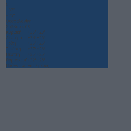
C
+
37°
+
25°
Θεσσαλονίκη
Σάββατο, 08
Κυριακή
+
35°
+
28°
Δευτέρα
+
34°
+
26°
Τρίτη
+
36°
+
26°
Τετάρτη
+
37°
+
26°
Πέμπτη
+
35°
+
25°
Παρασκευή
+
32°
+
25°
Πρόγνωση για 7 μέρες