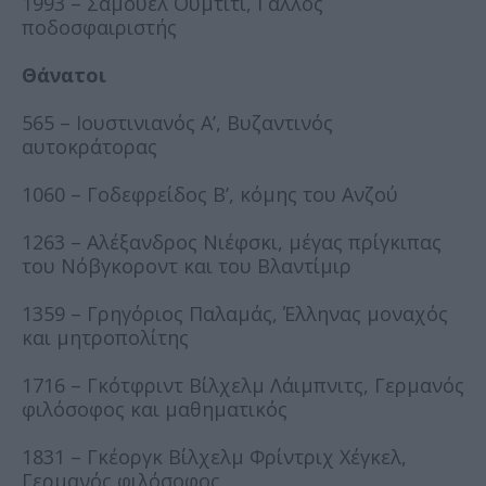
1993 – Σαμουέλ Ουμτιτί, Γάλλος
ποδοσφαιριστής
Θάνατοι
565 – Ιουστινιανός Α’, Βυζαντινός
αυτοκράτορας
1060 – Γοδεφρείδος Β’, κόμης του Ανζού
1263 – Αλέξανδρος Νιέφσκι, μέγας πρίγκιπας
του Νόβγκοροντ και του Βλαντίμιρ
1359 – Γρηγόριος Παλαμάς, Έλληνας μοναχός
και μητροπολίτης
1716 – Γκότφριντ Βίλχελμ Λάιμπνιτς, Γερμανός
φιλόσοφος και μαθηματικός
1831 – Γκέοργκ Βίλχελμ Φρίντριχ Χέγκελ,
Γερμανός φιλόσοφος