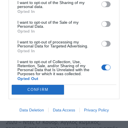
I want to opt-out of the Sharing of my
personal data.
1984 – Νικήτας Πλατής, Έλληνας ηθοποιός
Opted In
1992 – Ερνστ Χάπελ, Αυστριακός
I want to opt-out of the Sale of my
Personal Data.
ποδοσφαιριστής και προπονητής
Opted In
2002 – Έλενα Νικολαΐδη, Ελληνίδα μεσόφωνος
I want to opt-out of processing my
Personal Data for Targeted Advertising.
Opted In
2013 – Αλέξανδρος Αβραμίδης, Έλληνας
πολιτικός
I want to opt-out of Collection, Use,
Retention, Sale, and/or Sharing of my
Personal Data that Is Unrelated with the
2015 – Γιάννης Κακουλίδης, Έλληνας
Purposes for which it was collected.
συγγραφέας
Opted Out
2015 – Νικ Μπόκβινκελ, Αμερικανός παλαιστής
CONFIRM
2020 – Πέτερ Φλόριαντσιτς, Σλοβένος
εφευρέτης και Ολυμπιονίκης
Data Deletion
Data Access
Privacy Policy
2020 – Ντες Ο’ Κόνορ, Άγγλος κωμικός,