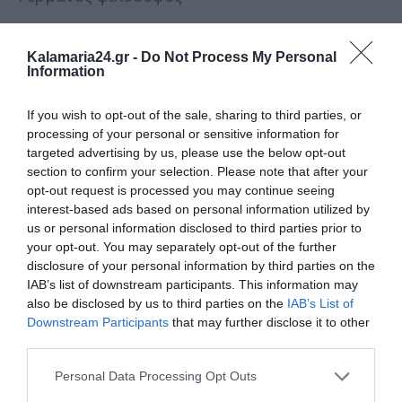
1866 – Μιχαήλ Α’, βασιλιάς της Πορτογαλίας
Kalamaria24.gr -
Do Not Process My Personal
Information
1903 – Αιμίλιος Λεγκράν, Γάλλος συγγραφέας
1908 – Αλέξιος Αλεξάνδροβιτς, μέγας δούκας
If you wish to opt-out of the sale, sharing to third parties, or
της Ρωσίας
processing of your personal or sensitive information for
targeted advertising by us, please use the below opt-out
1912 – Ιωακείμ Γ’ Μεγαλοπρεπής, οικουμενικός
section to confirm your selection. Please note that after your
πατριάρχης
opt-out request is processed you may continue seeing
interest-based ads based on personal information utilized by
us or personal information disclosed to third parties prior to
1950 – Ορχάν Βελί Κανίκ, Τούρκος ποιητής
your opt-out. You may separately opt-out of the further
disclosure of your personal information by third parties on the
1955 – Ρόμπερτ Σέργουντ, Αμερικανός
IAB’s list of downstream participants. This information may
θεατρικός συγγραφέας
also be disclosed by us to third parties on the
IAB’s List of
Downstream Participants
that may further disclose it to other
1960 – Ουόλτερ Κάτλετ, Αμερικανός ηθοποιός
third parties.
1980 – Λεωνίδας Δερτιλής, Έλληνας
Personal Data Processing Opt Outs
οικονομολόγος και πολιτικός