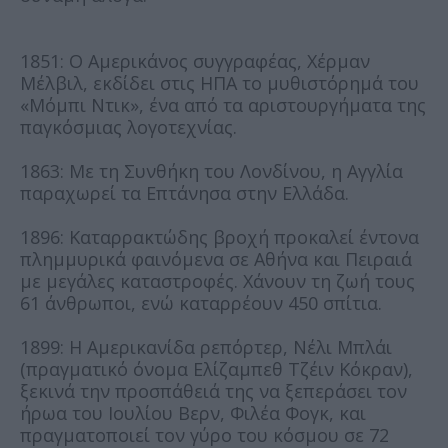
1851: Ο Αμερικάνος συγγραφέας, Χέρμαν
Μέλβιλ, εκδίδει στις ΗΠΑ το μυθιστόρημά του
«Μόμπι Ντικ», ένα από τα αριστουργήματα της
παγκόσμιας λογοτεχνίας.
1863: Με τη Συνθήκη του Λονδίνου, η Αγγλία
παραχωρεί τα Επτάνησα στην Ελλάδα.
1896: Καταρρακτώδης βροχή προκαλεί έντονα
πλημμυρικά φαινόμενα σε Αθήνα και Πειραιά
με μεγάλες καταστροφές. Χάνουν τη ζωή τους
61 άνθρωποι, ενώ καταρρέουν 450 σπίτια.
1899: Η Αμερικανίδα ρεπόρτερ, Νέλι Μπλάι
(πραγματικό όνομα Ελίζαμπεθ Τζέιν Κόκραν),
ξεκινά την προσπάθειά της να ξεπεράσει τον
ήρωα του Ιουλίου Βερν, Φιλέα Φογκ, και
πραγματοποιεί τον γύρο του κόσμου σε 72