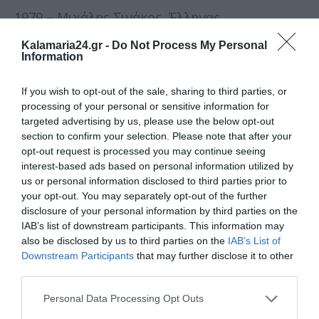
1979 – Μιχάλης Σινάκος, Έλληνας
αντιστασιακός
Kalamaria24.gr -
Do Not Process My Personal
Information
1979 – Δημήτρης Ψαθάς, Έλληνας θεατρικός
συγγραφέας
If you wish to opt-out of the sale, sharing to third parties, or
processing of your personal or sensitive information for
1999 – Χρήστος Κολοκοτρώνης, Έλληνας
targeted advertising by us, please use the below opt-out
στιχουργός
section to confirm your selection. Please note that after your
opt-out request is processed you may continue seeing
2010 – Άλαν Σάντατζ, Αμερικανός αστρονόμος
interest-based ads based on personal information utilized by
us or personal information disclosed to third parties prior to
2014 – Αλεξάντερ Γκρότεντικ, Γερμανός
your opt-out. You may separately opt-out of the further
μαθηματικός
disclosure of your personal information by third parties on the
IAB’s list of downstream participants. This information may
2017 – Ιωάννης Καψής, Έλληνας
also be disclosed by us to third parties on the
IAB’s List of
δημοσιογράφος
Downstream Participants
that may further disclose it to other
third parties.
2020 – Πίτερ Σάτκλιφ, Άγγλος κατά συρροή
δολοφόνος
Personal Data Processing Opt Outs