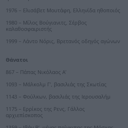
1976 – Ελισάβετ Μουτάφη, Ελληνίδα ηθοποιός
1980 – Μίλος Βούγιανιτς, Σέρβος
καλαθοσφαιριστής
1999 – Λάντο Νόρις, Βρετανός οδηγός αγώνων
Θάνατοι
867 – Πάπας Νικόλαος Α’
1093 – Μάλκολμ Γ’, βασιλιάς της Σκωτίας
1143 – Φούλκων, βασιλιάς της Ιερουσαλήμ
1175 – Ερρίκος της Ρενς, Γάλλος
αρχιεπίσκοπος
1359 – Ιβάν Β’, μέγας πρίγκιπας της Μόσχας