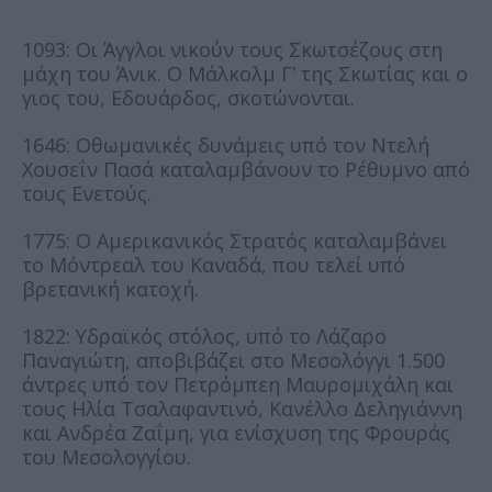
1093: Οι Άγγλοι νικούν τους Σκωτσέζους στη
μάχη του Άνικ. Ο Μάλκολμ Γ’ της Σκωτίας και ο
γιος του, Εδουάρδος, σκοτώνονται.
1646: Οθωμανικές δυνάμεις υπό τον Ντελή
Χουσεΐν Πασά καταλαμβάνουν το Ρέθυμνο από
τους Ενετούς.
1775: Ο Αμερικανικός Στρατός καταλαμβάνει
το Μόντρεαλ του Καναδά, που τελεί υπό
βρετανική κατοχή.
1822: Υδραϊκός στόλος, υπό το Λάζαρο
Παναγιώτη, αποβιβάζει στο Μεσολόγγι 1.500
άντρες υπό τον Πετρόμπεη Μαυρομιχάλη και
τους Ηλία Τσαλαφαντινό, Κανέλλο Δεληγιάννη
και Ανδρέα Ζαΐμη, για ενίσχυση της Φρουράς
του Μεσολογγίου.