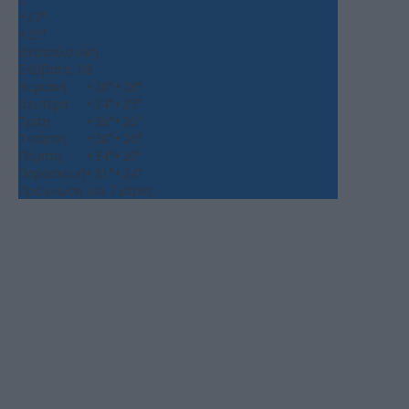
+
37°
+
25°
Θεσσαλονίκη
Σάββατο, 08
Κυριακή
+
38°
+
28°
Δευτέρα
+
34°
+
25°
Τρίτη
+
36°
+
26°
Τετάρτη
+
38°
+
26°
Πέμπτη
+
34°
+
26°
Παρασκευή
+
31°
+
24°
Πρόγνωση για 7 μέρες