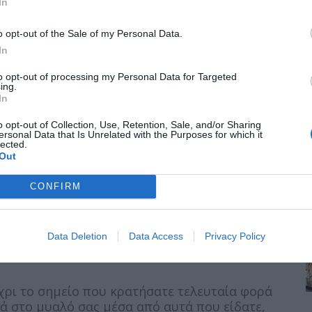
In
o opt-out of the Sale of my Personal Data.
In
και παλαιότερα
to opt-out of processing my Personal Data for Targeted
ing.
 γυρνάτε σπίτι; Θέλει η γάτα να ανακατεύει τα
In
οιτάζοντας το επόμενο πιο προφανές σημείο.
 σημείο πριν, υπάρχει πιθανότητα να είναι ξανά
o opt-out of Collection, Use, Retention, Sale, and/or Sharing
ersonal Data that Is Unrelated with the Purposes for which it
lected.
Out
CONFIRM
πορεί να ενισχύσει τη βραχυπρόθεσμη μνήμη
α περπατάς προς τα πίσω ή να φαντάζεσαι ότι
Data Deletion
Data Access
Privacy Policy
θήσει να βρεις χαμένα αντικείμενα.
χρι το σημείο που κρατήσατε τελευταία φορά
ικά στο μυαλό σας μέσα από αυτά που είδατε,