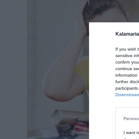
Kalamaria
If you wish 
sensitive in
confirm you
continue se
information 
further disc
participants
Downstream 
Persona
I want t