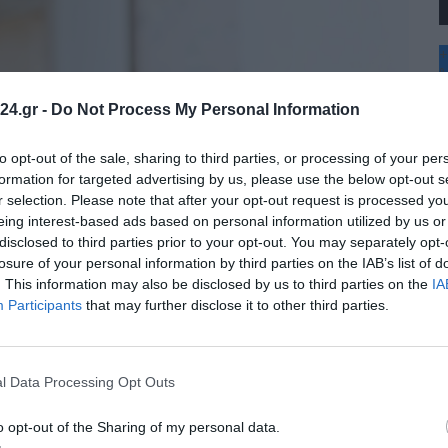
+
°
C
24.gr -
Do Not Process My Personal Information
+
+
Θ
to opt-out of the sale, sharing to third parties, or processing of your per
Σ
formation for targeted advertising by us, please use the below opt-out s
Κ
r selection. Please note that after your opt-out request is processed y
Δ
eing interest-based ads based on personal information utilized by us or
Τ
disclosed to third parties prior to your opt-out. You may separately opt-
Τ
Π
losure of your personal information by third parties on the IAB’s list of
Π
. This information may also be disclosed by us to third parties on the
IA
Π
Participants
that may further disclose it to other third parties.
l Data Processing Opt Outs
o opt-out of the Sharing of my personal data.