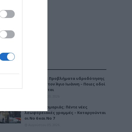
ΔΗΜΟΦΙΛΕΣΤΕΡΑ
Καλαμαριά: Προβλήματα υδροδότησης
την Τρίτη στον Άγιο Ιωάννη – Ποιες οδοί
επηρεάζονται
Αυγούστου 03, 2026
Μετρό Καλαμαριάς: Πέντε νέες
λεωφορειακές γραμμές – Καταργούνται
οι Νο 6 και Νο 7
Αυγούστου 05, 2026