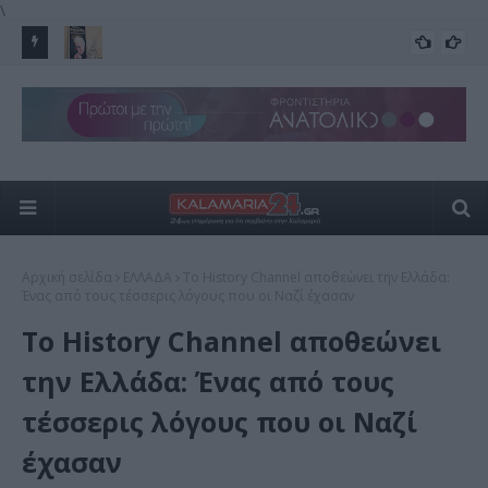
\
τή 6
Στον Δήμο Καλαμαριάς το πολύτιμο φωτογραφικό αρχείο
Άν
FEATURED
του Γιάννη Κυριακίδη
Όλο
Αρχική σελίδα
ΕΛΛΑΔΑ
To History Channel αποθεώνει την Ελλάδα:
Ένας από τους τέσσερις λόγους που οι Ναζί έχασαν
To History Channel αποθεώνει
την Ελλάδα: Ένας από τους
τέσσερις λόγους που οι Ναζί
έχασαν