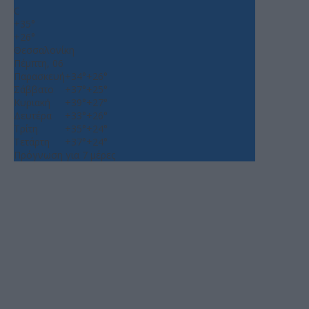
C
+
35°
+
26°
Θεσσαλονίκη
Πέμπτη, 06
Παρασκευή
+
34°
+
26°
Σάββατο
+
37°
+
25°
Κυριακή
+
39°
+
27°
Δευτέρα
+
33°
+
26°
Τρίτη
+
35°
+
24°
Τετάρτη
+
37°
+
24°
Πρόγνωση για 7 μέρες