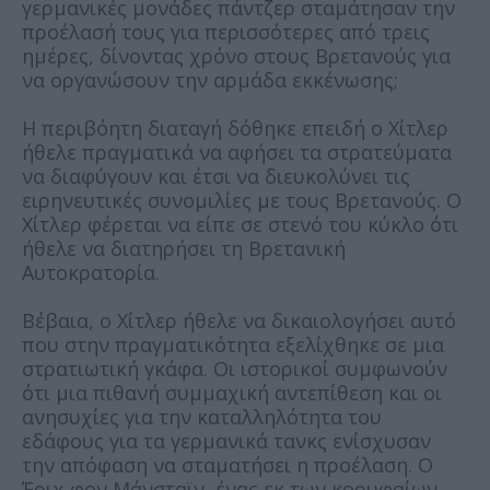
γερμανικές μονάδες πάντζερ σταμάτησαν την
προέλασή τους για περισσότερες από τρεις
ημέρες, δίνοντας χρόνο στους Βρετανούς για
να οργανώσουν την αρμάδα εκκένωσης;
Η περιβόητη διαταγή δόθηκε επειδή ο Χίτλερ
ήθελε πραγματικά να αφήσει τα στρατεύματα
να διαφύγουν και έτσι να διευκολύνει τις
ειρηνευτικές συνομιλίες με τους Βρετανούς. Ο
Χίτλερ φέρεται να είπε σε στενό του κύκλο ότι
ήθελε να διατηρήσει τη Βρετανική
Αυτοκρατορία.
Βέβαια, ο Χίτλερ ήθελε να δικαιολογήσει αυτό
που στην πραγματικότητα εξελίχθηκε σε μια
στρατιωτική γκάφα. Οι ιστορικοί συμφωνούν
ότι μια πιθανή συμμαχική αντεπίθεση και οι
ανησυχίες για την καταλληλότητα του
εδάφους για τα γερμανικά τανκς ενίσχυσαν
την απόφαση να σταματήσει η προέλαση. Ο
Έριχ φον Μάνσταϊν, ένας εκ των κορυφαίων