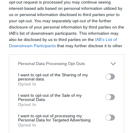
opt-out request is processed you may continue seeing
interest-based ads based on personal information utilized by
us or personal information disclosed to third parties prior to
your opt-out. You may separately opt-out of the further
disclosure of your personal information by third parties on the
IAB’s list of downstream participants. This information may
also be disclosed by us to third parties on the
IAB’s List of
Downstream Participants
that may further disclose it to other
third parties.
Ο ΚΑΙΡΟΣ
Personal Data Processing Opt Outs
I want to opt-out of the Sharing of my
+
33
personal data.
°
Opted In
C
+
34°
I want to opt-out of the Sale of my
+
25°
Personal Data.
Opted In
Θεσσαλονίκη
Πέμπτη, 06
I want to opt-out of processing my
Παρασκευή
+
35°
+
27°
Personal Data for Targeted Advertising.
Σάββατο
+
39°
+
27°
Opted In
Κυριακή
+
37°
+
27°