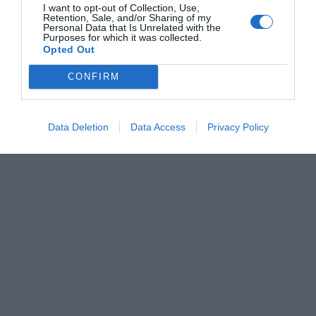
Δευτέρα
+
34°
+
26°
I want to opt-out of Collection, Use,
Τρίτη
+
35°
+
25°
Retention, Sale, and/or Sharing of my
Τετάρτη
+
36°
+
24°
Personal Data that Is Unrelated with the
Purposes for which it was collected.
Πρόγνωση για 7 μέρες
Opted Out
CONFIRM
Data Deletion
Data Access
Privacy Policy