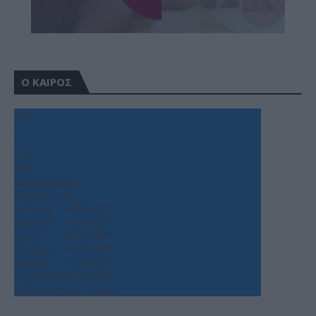
Ο ΚΑΙΡΟΣ
+
36
°
C
+
37°
+
25°
Θεσσαλονίκη
Σάββατο, 08
Κυριακή
+
38°
+
28°
Δευτέρα
+
34°
+
25°
Τρίτη
+
36°
+
26°
Τετάρτη
+
38°
+
26°
Πέμπτη
+
34°
+
26°
Παρασκευή
+
31°
+
24°
Πρόγνωση για 7 μέρες