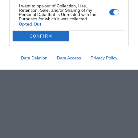
Δευτέρα
+
34°
+
25°
I want to opt-out of Collection, Use,
Τρίτη
+
36°
+
26°
Retention, Sale, and/or Sharing of my
Τετάρτη
+
38°
+
26°
Personal Data that Is Unrelated with the
Purposes for which it was collected.
Πέμπτη
+
34°
+
26°
Opted Out
Παρασκευή
+
31°
+
24°
Πρόγνωση για 7 μέρες
CONFIRM
Data Deletion
Data Access
Privacy Policy