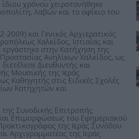
υ ίδιου χρόνου χειροτονήθηκε
οπολίτη, λαβών και το οφίκιο του
2-2009) και Γενικός Αρχιερατικός
ροπόλεως Χαλκίδος, Ιστιαίας και
 εργάστηκε στην Κατήχηση της
ς Προστασίας Ανηλίκων Χαλκίδος, ως
διετέλεσε Διευθυντής και
ής Μουσικής της Ιεράς
ως Καθηγητής στις Ειδικές Σχολές
ίων Κατηχητών και
ς της Συνοδικής Επιτροπής
και Επιμορφώσεως του Εφημεριακού
-Πρακτικογράφος της Ιεράς Συνόδου
ναι Αρχιγραμματέας της Ιεράς