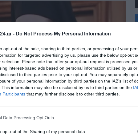
+
°
C
24.gr -
Do Not Process My Personal Information
+
+
Θ
to opt-out of the sale, sharing to third parties, or processing of your per
Π
formation for targeted advertising by us, please use the below opt-out s
Π
r selection. Please note that after your opt-out request is processed y
Σ
eing interest-based ads based on personal information utilized by us or
Κ
disclosed to third parties prior to your opt-out. You may separately opt-
Δ
Τ
losure of your personal information by third parties on the IAB’s list of
Τ
. This information may also be disclosed by us to third parties on the
IA
Π
Participants
that may further disclose it to other third parties.
l Data Processing Opt Outs
o opt-out of the Sharing of my personal data.