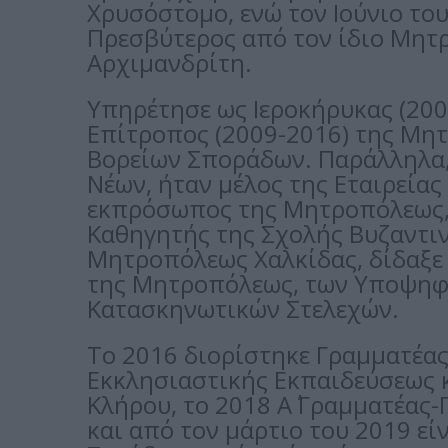
Χρυσόστομο, ενώ τον Ιούνιο το
Πρεσβύτερος από τον ίδιο Μητρ
Αρχιμανδρίτη.
Υπηρέτησε ως Ιεροκήρυκας (200
Επίτροπος (2009-2016) της Μητ
Βορείων Σποράδων. Παράλληλα,
Νέων, ήταν μέλος της Εταιρεία
εκπρόσωπος της Μητροπόλεως, 
Καθηγητής της Σχολής Βυζαντιν
Μητροπόλεως Χαλκίδας, δίδαξε 
της Μητροπόλεως, των Υποψηφ
Κατασκηνωτικών Στελεχών.
Το 2016 διορίστηκε Γραμματέα
Εκκλησιαστικής Εκπαιδεύσεως 
Κλήρου, το 2018 Α΄ Γραμματέας
και από τον μάρτιο του 2019 εί