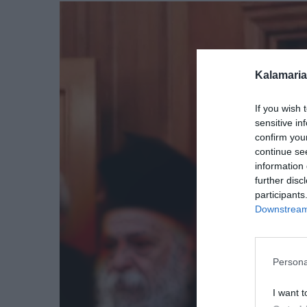
Kalamaria
If you wish 
sensitive in
confirm you
continue se
information 
further disc
participants
Downstream 
Persona
I want t