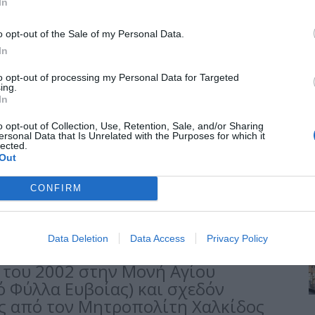
In
o opt-out of the Sale of my Personal Data.
In
to opt-out of processing my Personal Data for Targeted
ών κατάγεται από τη Χαλκίδα και
ing.
καλλιεργημένος, πιστά αφοσιωμένος
In
o opt-out of Collection, Use, Retention, Sale, and/or Sharing
ersonal Data that Is Unrelated with the Purposes for which it
ιαστική Σχολή Αθηνών, στη
lected.
Out
έκανε το μεταπτυχιακό του στη
ίστηκε στη θέση του
CONFIRM
ου, μετά από απόφαση του κ.
9 και έκτοτε αποτελεί το δεξί του
Data Deletion
Data Access
Privacy Policy
 του 2002 στην Μονή Αγίου
ό Φύλλα Ευβοίας) και σχεδόν
ς από τον Μητροπολίτη Χαλκίδος