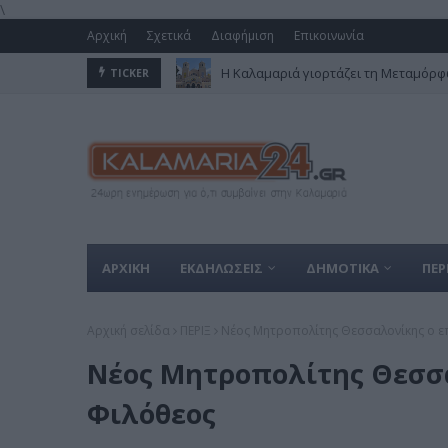
\
Αρχική
Σχετικά
Διαφήμιση
Επικοινωνία
Η Καλαμαριά γιορτάζει τη Μεταμόρφω
TICKER
Μεταμόρφωση του Σωτήρος Χριστού 
ΑΡΧΙΚΗ
ΕΚΔΗΛΩΣΕΙΣ
ΔΗΜΟΤΙΚΑ
ΠΕΡ
Αρχική σελίδα
ΠΕΡΙΞ
Νέος Μητροπολίτης Θεσσαλονίκης ο 
Νέος Μητροπολίτης Θεσσ
Φιλόθεος