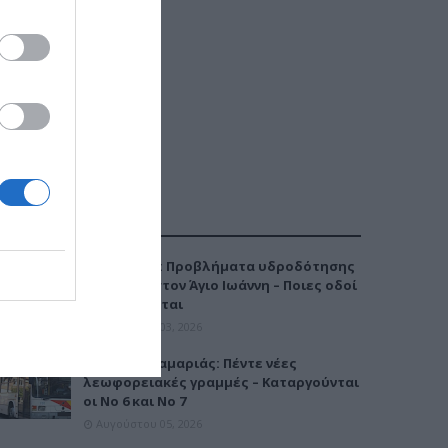
ΔΗΜΟΦΙΛΕΣΤΕΡΑ
Καλαμαριά: Προβλήματα υδροδότησης
την Τρίτη στον Άγιο Ιωάννη – Ποιες οδοί
επηρεάζονται
Αυγούστου 03, 2026
Μετρό Καλαμαριάς: Πέντε νέες
λεωφορειακές γραμμές – Καταργούνται
οι Νο 6 και Νο 7
Αυγούστου 05, 2026