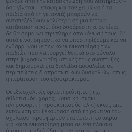
φίλους από την κατασκήνωση που διατηρούν –
όσο γίνεται – επαφή και τον χειμώνα ή τα
παιδιά από τη γειτονιά) μπορούν να
ανταπεξέλθουν καλύτερα σε μια τέτοια
κατάσταση αφού, όσο δυσάρεστη κι αν είναι,
δε θα σημαίνει την πλήρη απομόνωσή τους. Γι’
αυτό είναι σημαντικό να υποστηρίζουμε και να
ενθαρρύνουμε την κοινωνικοποίηση των
παιδιών που λειτουργεί θετικά στο σύνολο
στην ψυχοσυναισθηματικής τους ανάπτυξης
και δημιουργεί μια δικλείδα ασφαλείας σε
περιπτώσεις διαπροσωπικών δυσκολιών, όπως
η περίπτωση του εξοστρακισμού.
Οι εξωσχολικές δραστηριότητες (π.χ.
αθλητισμός, χορός, μουσική, σκάκι,
πληροφορική, προσκοπισμός κ.λπ.) εκτός από
εκτόνωση και ξεκούραση από τη ρουτίνα του
σχολείου, προσφέρουν μια άριστη ευκαιρία
για κοινωνικοποίηση μέσα σε ένα πλαίσιο
όπου τα παιδιά ήδη έχουν κάτι κοινό, τη