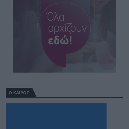
Ο ΚΑΙΡΟΣ
+
36
°
C
+
37°
+
25°