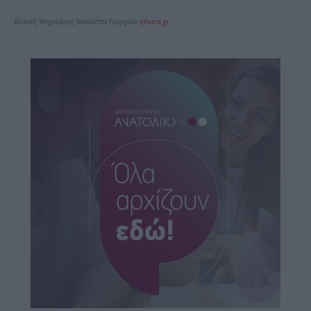
Κλινική Ψυχολόγος Νικολέττα Γεωργίου
efiveia.gr