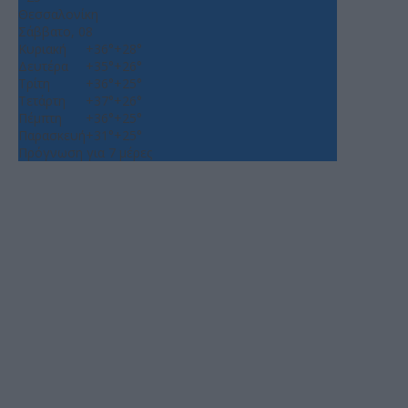
Θεσσαλονίκη
Σάββατο, 08
Κυριακή
+
36°
+
28°
Δευτέρα
+
35°
+
26°
Τρίτη
+
36°
+
25°
Τετάρτη
+
37°
+
26°
Πέμπτη
+
36°
+
25°
Παρασκευή
+
31°
+
25°
Πρόγνωση για 7 μέρες