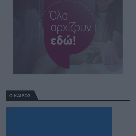
Ο ΚΑΙΡΟΣ
+
33
°
C
+
34°
+
25°