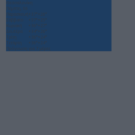
Θεσσαλονίκη
Πέμπτη, 06
Παρασκευή
+
37°
+
26°
Σάββατο
+
37°
+
25°
Κυριακή
+
36°
+
27°
Δευτέρα
+
34°
+
26°
Τρίτη
+
36°
+
24°
Τετάρτη
+
36°
+
24°
Πρόγνωση για 7 μέρες