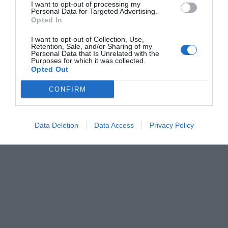
°
I want to opt-out of processing my
C
Personal Data for Targeted Advertising.
+
34°
Opted In
+
27°
Θεσσαλονίκη
I want to opt-out of Collection, Use,
Retention, Sale, and/or Sharing of my
Παρασκευή, 07
Personal Data that Is Unrelated with the
Σάββατο
+
37°
+
28°
Purposes for which it was collected.
Κυριακή
+
36°
+
27°
Opted Out
Δευτέρα
+
34°
+
26°
Τρίτη
+
36°
+
26°
CONFIRM
Τετάρτη
+
37°
+
25°
Πέμπτη
+
37°
+
25°
Πρόγνωση για 7 μέρες
Data Deletion
Data Access
Privacy Policy