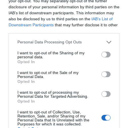
your opt-out. You may separately opt-out of the further
disclosure of your personal information by third parties on the
IAB’s list of downstream participants. This information may
also be disclosed by us to third parties on the
IAB’s List of
Ο ΚΑΙΡΟΣ
Downstream Participants
that may further disclose it to other
third parties.
+
34
°
Personal Data Processing Opt Outs
C
+
34°
I want to opt-out of the Sharing of my
personal data.
+
25°
Opted In
Θεσσαλονίκη
Πέμπτη, 06
I want to opt-out of the Sale of my
Παρασκευή
+
37°
+
26°
Personal Data.
Σάββατο
+
37°
+
25°
Opted In
Κυριακή
+
38°
+
27°
Δευτέρα
+
34°
+
26°
I want to opt-out of processing my
Τρίτη
+
36°
+
24°
Personal Data for Targeted Advertising.
Τετάρτη
+
36°
+
24°
Opted In
Πρόγνωση για 7 μέρες
I want to opt-out of Collection, Use,
Retention, Sale, and/or Sharing of my
Personal Data that Is Unrelated with the
Purposes for which it was collected.