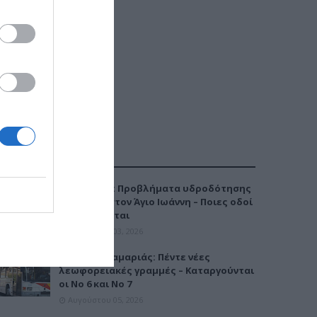
ΔΗΜΟΦΙΛΕΣΤΕΡΑ
Καλαμαριά: Προβλήματα υδροδότησης
την Τρίτη στον Άγιο Ιωάννη – Ποιες οδοί
επηρεάζονται
Αυγούστου 03, 2026
Μετρό Καλαμαριάς: Πέντε νέες
λεωφορειακές γραμμές – Καταργούνται
οι Νο 6 και Νο 7
Αυγούστου 05, 2026