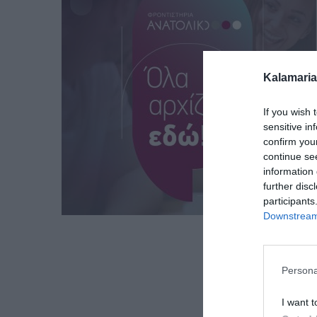
Kalamaria
If you wish 
sensitive in
confirm you
continue se
information 
further disc
participants
Downstream 
Persona
I want t