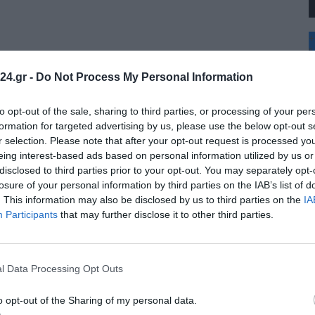
+
°
C
24.gr -
Do Not Process My Personal Information
+
+
Θ
to opt-out of the sale, sharing to third parties, or processing of your per
Π
formation for targeted advertising by us, please use the below opt-out s
Π
r selection. Please note that after your opt-out request is processed y
Σ
eing interest-based ads based on personal information utilized by us or
Κ
disclosed to third parties prior to your opt-out. You may separately opt-
Δ
Τ
losure of your personal information by third parties on the IAB’s list of
Τ
. This information may also be disclosed by us to third parties on the
IA
Π
Participants
that may further disclose it to other third parties.
l Data Processing Opt Outs
o opt-out of the Sharing of my personal data.