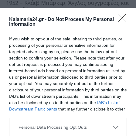
1952 – Κλάιβ Μπάρκερ, Άγγλος συγγραφέας και
σκηνοθέτης
Kalamaria24.gr -
Do Not Process My Personal
1952 – Ιμομάλι Ραχμόν, πολιτικός από το
Information
Τατζικιστάν
If you wish to opt-out of the sale, sharing to third parties, or
1955 – Ευγένιος Αρανίτσης, Έλληνας
processing of your personal or sensitive information for
συγγραφέας
targeted advertising by us, please use the below opt-out
section to confirm your selection. Please note that after your
1958 – Νιλ Ντεγκράς Τάισον, Αμερικανός
opt-out request is processed you may continue seeing
αστροφυσικός
interest-based ads based on personal information utilized by
us or personal information disclosed to third parties prior to
1967 – Γκάι Πιρς, Αυστραλός ηθοποιός
your opt-out. You may separately opt-out of the further
disclosure of your personal information by third parties on the
1969 – Γιάννης Κότσιρας, Έλληνας
IAB’s list of downstream participants. This information may
τραγουδιστής
also be disclosed by us to third parties on the
IAB’s List of
Downstream Participants
that may further disclose it to other
1975 – Κέιτ Γουίνσλετ, Αγγλίδα ηθοποιός
third parties.
Personal Data Processing Opt Outs
1983 – Τζέσι Άιζενμπεργκ, Αμερικανός