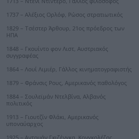
1713 – Ντενί Ντιντερό, Γάλλος φιλόσοφος
1737 – Αλέξιος Ορλόφ, Ρώσος στρατιωτικός
1829 – Τσέστερ Άρθουρ, 21ος πρόεδρος των
ΗΠΑ
1848 – Γκουίντο φον Λιστ, Αυστριακός
συγγραφέας
1864 – Λουί Λιμιέρ, Γάλλος κινηματογραφιστής
1879 – Φράνσις Ρους, Αμερικανός παθολόγος
1884 – Σουλεϊμάν Ντελβίνα, Αλβανός
πολιτικός
1913 – Γιουτζίν Φλάκι, Αμερικανός
υποναύαρχος
1925 – Αντουάν Γκιζένγκα, Κονγκολέζος