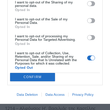
ηθοποιός
I want to opt-out of the Sharing of my
personal data.
Opted In
1987 – Κέβιν Μιραλάς, Βέλγος ποδοσφαιριστής
I want to opt-out of the Sale of my
1990 – Λάις Ριμπέιρο, Βραζιλιάνα μοντέλο
Personal Data.
Opted In
1992 – Κέβιν Μάγκνουσεν, Δανός οδηγός
I want to opt-out of processing my
αγώνων
Personal Data for Targeted Advertising.
Opted In
2006 – Ζακόμπ Τραμπλαί, Καναδός ηθοποιός
I want to opt-out of Collection, Use,
Retention, Sale, and/or Sharing of my
Θάνατοι
Personal Data that Is Unrelated with the
Purposes for which it was collected.
Opted Out
578 – Ιουστίνος Β’, Βυζαντινός αυτοκράτορας
CONFIRM
610 – Φωκάς, Βυζαντινός αυτοκράτορας
1056 – Ερρίκος Γ’, αυτοκράτορας της Αγίας
Data Deletion
Data Access
Privacy Policy
Ρωμαϊκής Αυτοκρατορίας
1214 – Αλφόνσος Η’, βασιλιάς της Καστίλης