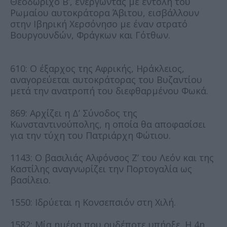
Θεοδώριχο Β’, ενεργώντας με εντολή του
Ρωμαίου αυτοκράτορα Άβιτου, εισβάλλουν
στην Ιβηρική Χερσόνησο με έναν στρατό
Βουργουνδών, Φράγκων και Γότθων.
610: Ο έξαρχος της Αφρικής, Ηράκλειος,
αναγορεύεται αυτοκράτορας του Βυζαντίου
μετά την ανατροπή του διεφθαρμένου Φωκά.
869: Αρχίζει η Δ’ Σύνοδος της
Κωνσταντινούπολης, η οποία θα αποφασίσει
για την τύχη του Πατριάρχη Φώτιου.
1143: Ο βασιλιάς Αλφόνσος Ζ’ του Λεόν και της
Καστίλης αναγνωρίζει την Πορτογαλία ως
βασίλειο.
1550: Ιδρύεται η Κονσεπσιόν στη Χιλή.
1582: Μία ημέρα που ουδέποτε υπήρξε. Η 4η