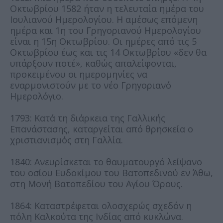
Οκτωβρίου 1582 ήταν η τελευταία ημέρα του
Ιουλιανού Ημερολογίου. Η αμέσως επόμενη
ημέρα και 1η του Γρηγοριανού Ημερολογίου
είναι η 15η Οκτωβρίου. Οι ημέρες από τις 5
Οκτωβρίου έως και τις 14 Οκτωβρίου «δεν θα
υπάρξουν ποτέ», καθώς απαλείφονται,
προκειμένου οι ημερομηνίες να
εναρμονιστούν με το νέο Γρηγοριανό
Ημερολόγιο.
1793: Κατά τη διάρκεια της Γαλλικής
Επανάστασης, καταργείται από θρησκεία ο
χριστιανισμός στη Γαλλία.
1840: Ανευρίσκεται το θαυματουργό λείψανο
του οσίου Ευδοκίμου του Βατοπεδινού εν Άθω,
στη Μονή Βατοπεδίου του Αγίου Όρους.
1864: Καταστρέφεται ολοσχερώς σχεδόν η
πόλη Καλκούτα της Ινδίας από κυκλώνα.