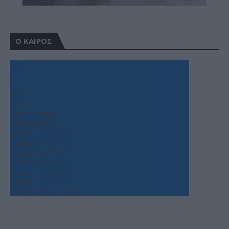
Ο ΚΑΙΡΟΣ
+
33
°
C
+
35°
+
25°
Θεσσαλονίκη
Παρασκευή, 07
Πέμπτη
+
35°
+
25°
Σάββατο
+
39°
+
27°
Κυριακή
+
37°
+
27°
Δευτέρα
+
34°
+
26°
Τρίτη
+
35°
+
25°
Τετάρτη
+
36°
+
24°
Πρόγνωση για 7 μέρες